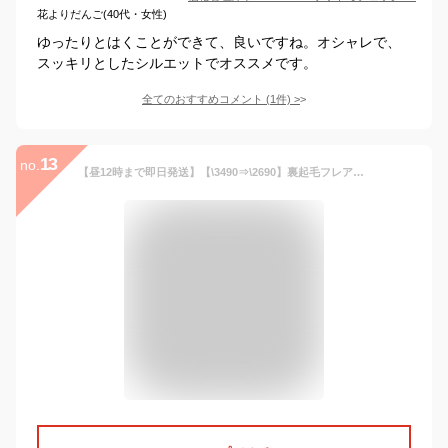
花よりだんご(40代・女性)
ゆったりとはくことができて、良いですね。オシャレで、
スッキリとしたシルエットでオススメです。
全てのおすすめコメント
(
1
件)
>
13
no.
【昼12時まで即日発送】【\3490⇒\2690】裏起毛フレアパンツ フレアパンツ レディース 裏起毛 あったか パンツ シンプル フレア ストレッチ 伸びる 美脚 ボア フリースパンツ 夢展望 BLACK 黒 3L 大きいサイズ XS 小さいサイズ UKM