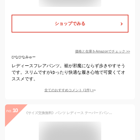
ショップでみる
価格と在庫を
Amazon
でチェック
>>
ひなひなみゅー
レディースフレアパンツ。裾が邪魔にならず歩きやすそう
です。スリムですがゆったり快適な履き心地で可愛くてオ
ススメです。
全てのおすすめコメント
(
1
件)
>
10
no.
《サイズ交換無料》パンツ レディース テーパードパンツ 単品 秋冬春 S-8L 洗える ウール調 ストレッチ 大きいサイズ ニッセン s0 上下別売 オフィス 通勤 面接 おしゃれ セットアップ スーツ 7days