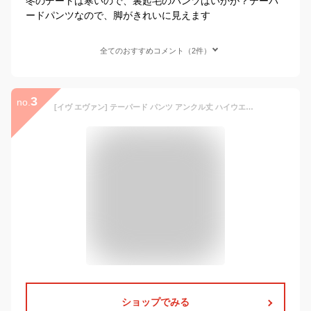
冬のデートは寒いので、裏起毛のパンツはいかが？テーパ
ードパンツなので、脚がきれいに見えます
全てのおすすめコメント（2件）
3
no.
[イヴ エヴァン] テーパード パンツ アンクル丈 ハイウエスト ロールアップ 風 センタープレス スラックス ベルト付き フルレングス ボトムス ズボン 秋冬 かわいい オフィス コーデ 通勤 仕事 ビジネス タック スーツ パンタロン スラックス バギー ポケット クール カッコイイ キレイメ フレア ハイウエスト 足長効果 アイボリーＩＶＯＲＹ ベージュ beige EE42-IV-XL
ショップでみる