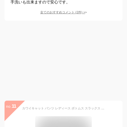
手洗いも出来ますので安心です。
全てのおすすめコメント
(
2
件)
>
11
no.
カワイキャット パンツ レディース ボトムス スラックス ワイドパンツ センタープレス ロング丈 フレア ハイウエスト オフィス きれいめ 上品 フォーマル ビジネス おしゃれ 通勤 美脚 スーツ 春 秋 冬 黒 韓国服 韓国 to23421 (M, Black)