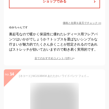
ショップでみる
価格と在庫を
楽天
でチェック
>>
ゆみちゃんです
裏起毛なので暖かく保温性に優れたレディース用フレアパ
ンツはいかがでしょうか？トップスを選ばないシンプルな
佇まいが魅力的でたくさん歩くことが想定されるのであれ
ばストレッチが効いておいますので動き易く実用的です。
全てのおすすめコメント
(
1
件)
>
14
no.
[ネコート] NC213BKM あたたかい ワイドパンツ フェイクウール ボトムス ガウチョパンツ パンツ ズボン チェック 柄 無地 スカンツ ユッタリ らくらく らくちん 大きい おおきい サイズ モノトーン ロング 丈 韓国 秋 冬 アキ フユ 秋冬 アキフユ 大人 黒 クロ 灰色 10代 20代 30代 40代 50代 60代 ブラック M