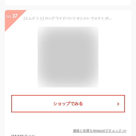
17
no.
[エムズ ミミ] ロング ワイドパンツ オシャレ ウエスト ボタン ガウチョ ボトムス 上品 エレガント きれいめ 綺麗 綺麗め 綺麗目 きれい目 レディース ファッション オフィス カジュアル 通勤 つうきん 事務 じむ 仕事 しごと 仕事服 事務服 黒色 レディス 婦人 女 女性 秋冬 秋 冬 ダーク ブラウン 20代 30代 40代 50代 ブラック 大きい おおきい サイズ XL 黒
ショップでみる
価格と在庫を
Amazon
でチェック
>>
ひなひなみゅー