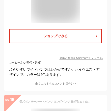
ショップでみる
価格と在庫を
Amazon
でチェック
>>
コーヒーさん(40代・男性)
歩きやすいワイドパンツはいかがですか。ハイウエストデ
ザインで、カラーは4色あります。
全てのおすすめコメント
(
1
件)
>
15
no.
長ズボン テーパードパンツ ロングパンツ 裏起毛 ぬくぬく 綿 起毛 秋冬 あったか 無地 ボトムス ウエストゴム 防寒 裏フリース イージーパンツ サルエルパンツ 美脚 暖パンツ 暖かい ゆったり 大きいサイズ 着痩せ 秋 きれいめ カジュアル オフィス 通勤 OL ふんわり