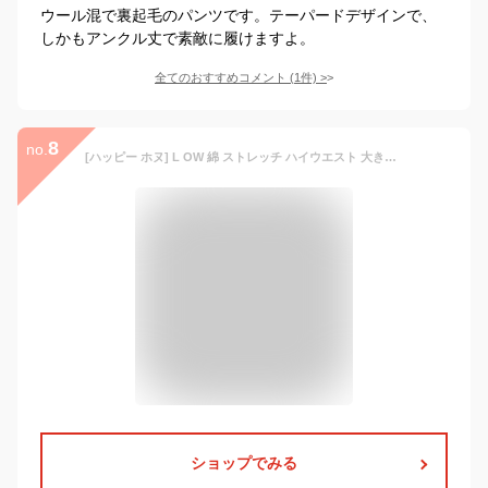
ウール混で裏起毛のパンツです。テーパードデザインで、
しかもアンクル丈で素敵に履けますよ。
全てのおすすめコメント
(
1
件)
>
8
no.
[ハッピー ホヌ] L OW 綿 ストレッチ ハイウエスト 大きいサイズ ワイドパンツ 春夏 キレイメ 春夏秋冬 ロング パンツ ボトムス 大きめ ユッタリ ファスナー スラックス 50代 ストレート ジーンズ cotton デニムパンツ リラックス オシャレ カジュアル 春 インディゴ 楽ちん イージー ロング丈 セクシー コットン お洒落 ズボン カワイイ 冬 ルームウェア 秋 春秋 オオキイ ルームウェアー 春夏秋 ボタン ノータック ビッグ ビックサイズ ダボダボ 無地 ハイウェスト レデイース レ
ショップでみる