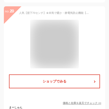
20
no.
人気【股下70センチ】★本気で暖か・静電気防止機能【ウエストゴム】極暖起毛裏フリーススリム★Slim│裏起毛│楽々│あったか・暖パン│デニム│パンツ│大きいサイズ│ボトムスレディース│日本メーカー│高レビュー│Pull・On│ジーンズ・ジーパン【631147/631047】
ショップでみる
価格と在庫を
楽天
でチェック
>>
まーしゅん