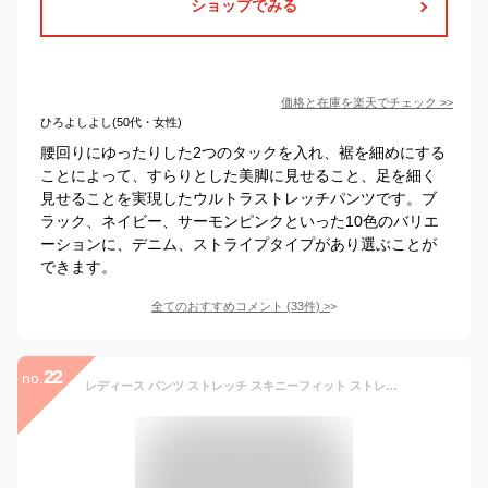
ショップでみる
価格と在庫を
楽天
でチェック
>>
ひろよしよし(50代・女性)
腰回りにゆったりした2つのタックを入れ、裾を細めにする
ことによって、すらりとした美脚に見せること、足を細く
見せることを実現したウルトラストレッチパンツです。ブ
ラック、ネイビー、サーモンピンクといった10色のバリエ
ーションに、デニム、ストライプタイプがあり選ぶことが
できます。
全てのおすすめコメント
(
33
件)
>
22
no.
レディース パンツ ストレッチ スキニーフィット ストレート 選べる股下 きれいめ ストレッチパンツ カラーパンツ チノパン きれいめ スキニー ストレート チノ 黒 ブラック ベージュ 通勤 仕事 オフィス 綿 ツイル