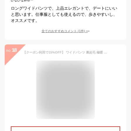
ロングワイドパンツで、上品エレガントで、デートにいい
と思います。仕事服としても使えるので、歩きやすいし、
オススメです。
全てのおすすめコメント
(
1
件)
>
18
no.
【クーポン利用で15%OFF】 ワイドパンツ 裏起毛 極暖 コーデュロイ ロング パンツ イージーパンツ 冬秋 レディース カラーパンツ ズボン 長ズボン リブ ワイドパンツ ストレートパンツ 低身長 高身長 ワイド ゆったり ウエストゴム 大きいサイズ カジュアル 部屋着 即納