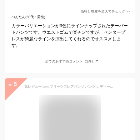
価格と在庫を
楽天
でチェック
>>
べんたん(50代・男性)
カラーバリエーションが3色にラインナップされたテーパー
ドパンツです。ウエストゴムで楽チンですが、センタープ
レスが綺麗なラインを演出してくれるのでオススメしま
す。
全てのおすすめコメント（2件）
5
no.
高レビューitem プリーツフレアパンツ パンツ レディース ボトムス 送料無料・再再販。メール便不可