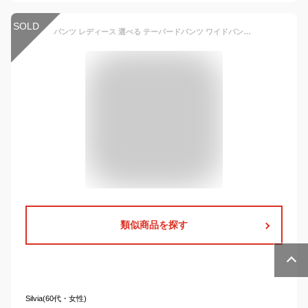
SOLD
パンツ レディース 選べる テーパードパンツ ワイドパンツ 秋冬 あったか 暖かい ウール調 ストレッチ S-LL 洗える 裏起毛 裏地無 後ゴム ニッセン pt0 中空糸 オフィスカジュアル 通勤 オフィス 9分丈
類似商品を探す
Silvia(60代・女性)