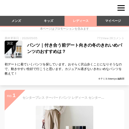
メンズ
キッズ
レディース
マイページ
本ページはプロモーションを含みます
最終更新日：2026/05/05
771
View
28
コメント
決定
パンツ｜付き合う前デート向きの冬のきれいめパ
ンツのおすすめは？
初デートに着ていくパンツを探しています。おそらく沢山歩くことになりそうなの
で、動きやすい恰好で行こうと思います。カジュアル過ぎないきれいめなパンツを
教えて！
キテミヨ-kitemiyo-編集部
1
no.
センタープレス テーパードパンツ レディース センタープレスパンツ 秋冬 テーパード パンツ 細身 きれいめ オフィス ビジネス ボトムス タックパンツ 美脚パンツ レディーステーパードパンツ 綺麗めパンツ 送料無料 ≪ゆうメール便配送30・代引不可≫