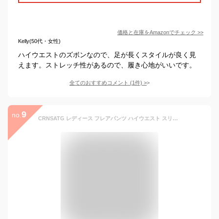
価格と在庫を
Amazon
でチェック
>>
Kelly(50代・女性)
ハイウエストのズボンなので、足が長くスタイルが良く見
えます。ストレッチ性があるので、履き心地がいいです。
全てのおすすめコメント
(
1
件)
>
9
no.
CRNSATG レディース フレアパンツ ハイウエスト スリム カジュアルパンツ ロング ズボン 春 夏 秋 無地 ゆったり 快適 可愛い きれいめ 着やせ ブラック M