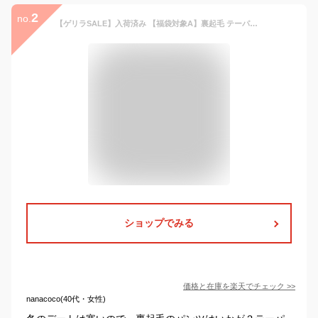
2
no.
【ゲリラSALE】入荷済み 【福袋対象A】裏起毛 テーパードパンツ レディース タック ロングパンツ 楽ちん ウエストゴム あったか センタープレス 美脚 オフィス きれいめ 大人 ボトムス メール便 fbo【lgww-at3395】【即納：1-5営業日】【送料無料】メ込4
ショップでみる
価格と在庫を
楽天
でチェック
>>
nanacoco(40代・女性)