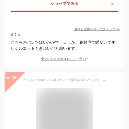
ショップでみる
価格と在庫を
楽天
でチェック
>>
まくち
こちらのパンツはいかがでしょうか。裏起毛で暖かいです
しシルエットもきれいだと思います。
全てのおすすめコメント
(
4
件)
>
19
no.
チノパンツ S/M/L/LL/3L きちんと感のあるチノパンツ。 レディース ボトムス パンツ ズボン ロングパンツ テーパードパンツ チノパン 綿混 大きいサイズ ゆったり 秋 ◆zootie（ズーティー）：ジェネラルチノ テーパードパンツ