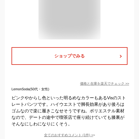
ショップでみる
価格と在庫を
楽天
でチェック
>>
LemonSoda(50代・女性)
ピンクやからし色といった明るめなカラーもあるVisのスト
レートパンツです。ハイウエストで脚長効果があり後ろは
ゴムなので楽に履きこなせそうですね。ポリエステル素材
なので、デートの途中で喫茶店で座り続けていても膝裏が
そんなにしわになりにくそう。
全てのおすすめコメント
(
1
件)
>