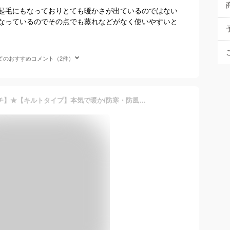
起毛にもなっておりとても暖かさが出ているのではない
なっているのでその点でも蒸れなどがなく使いやすいと
てのおすすめコメント（2件）
人気・再入荷【股下72センチ】★【キルトタイプ】本気で暖か/防寒・防風羽毛ダウンパンツスリムストレート★Straight│CAROUGE(カルージュ）│定番│裏起毛│極厚起毛│厚手│爆暖│あったかパンツ│暖パン・極暖│ミセス│股上深め│Pull・On│Ranking【GM5C7402/00286】