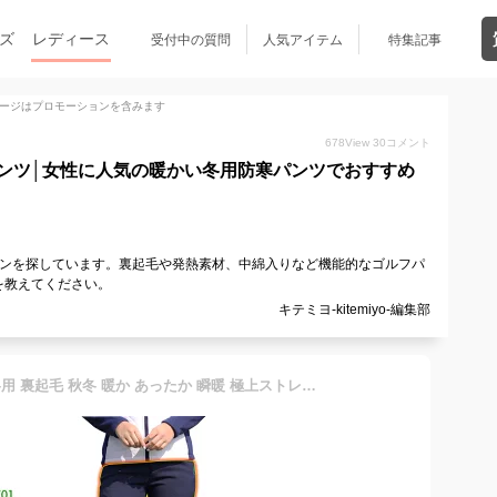
ズ
レディース
受付中の質問
人気アイテム
特集記事
ージはプロモーションを含みます
678
View
30
コメント
ンツ│女性に人気の暖かい冬用防寒パンツでおすすめ
パンを探しています。裏起毛や発熱素材、中綿入りなど機能的なゴルフパ
を教えてください。
キテミヨ-kitemiyo-編集部
レディース ゴルフパンツ 冬用 裏起毛 秋冬 暖か あったか 瞬暖 極上ストレッチ 防寒 保温 スリム ロングパンツ ボトムス 秋冬 美脚パンツ ゴルフパンツ レディース 防寒着 裏起毛 暖かい 女子 運動 暖かめ コルフ 上質 裏起毛