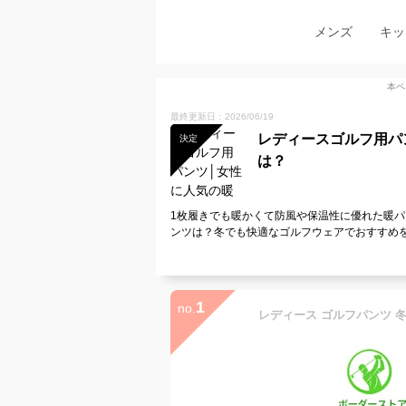
メンズ
キッ
本ペ
最終更新日：2026/06/19
レディースゴルフ用パ
決定
は？
1枚履きでも暖かくて防風や保温性に優れた暖
ンツは？冬でも快適なゴルフウェアでおすすめ
1
no.