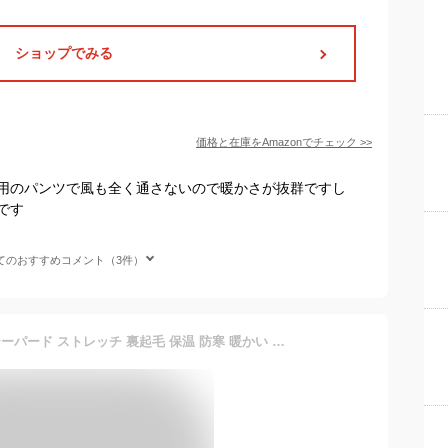
ショップでみる
価格と在庫を
Amazon
でチェック
>>
用のパンツで風も全く通さないので暖かさが抜群ですし
です
てのおすすめコメント（3件）
レディース ロングパンツ テーパード ストレッチ 裏起毛 保温 防寒 暖かい ロゴジャガード ポケット Dカン付き ゴルフウェア スポーツウェア FILA GOLF フィラゴルフ ベージュ グリーン ネイビー S M L LL 792300 秋 冬