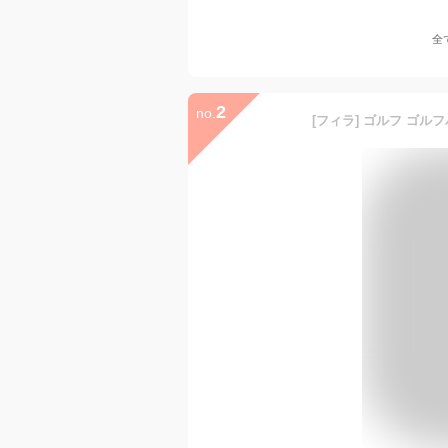
全
2
no.
[フィラ] ゴルフ ゴル