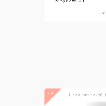
しができると思います。
全
4
no.