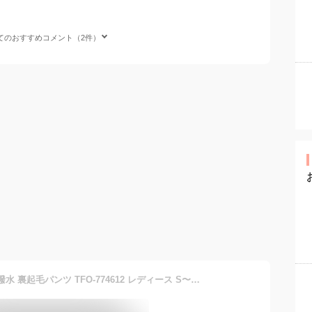
てのおすすめコメント（2件）
【P5倍1/13 0:00〜23:59】 撥水 裏起毛パンツ TFO-774612 レディース S〜XXL ストレッチ 保温 防風 静電防止 耐水 透湿 バイク 防寒 アウトドア 釣り ウォーキング 登山 ゴルフ キャンプ スタイリッシュ アエトニクス