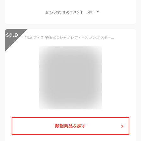
全てのおすすめコメント（3件）
SOLD
FILA フィラ 半袖 ポロシャツ レディース メンズ スポーツブランド ゴルフウェア ビッグシルエット オーバーサイズ 大きめ ゆったり 綿100% 抗菌防臭 接触冷感 ボタンダウン ユニセックス 韓国 おしゃれ シンプル トップス 大きいサイズ 3L 白 黒 ネイビー 学生
類似商品を探す