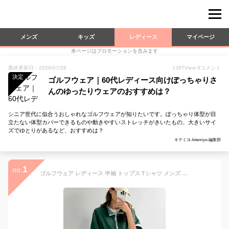
メンズ
キッズ
レディース
マイページ
本ページはプロモーションを含みます
最終更新日：2026/07/28
1387
View
9
コメント
決定
ゴルフウェア｜60代レディース向けぽっちゃりさ
んのゆったりウェアのおすすめは？
シニア世代に似合うおしゃれなゴルフウェアが知りたいです。ぽっちゃり体型が目
立たない体型カバーできるものや動きやすいストレッチがきいたもの、大きいサイ
ズでゆとりがあるなど、おすすめは？
キテミヨ-kitemiyo-編集部
1
no.
ゴルフウェア レディース 半袖 トップス Tシャツ メンズ ユニセックス ロゴ ライン 春 夏 春夏 ゆったり オーバーサイズ 防風 ジャケット ジャンパー ゴルフ スポーツ おしゃれ