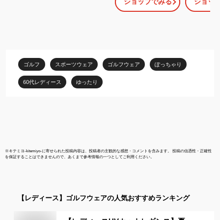
ショップでみる
ショッ
ロゴ ライン 春 夏 春夏
半袖フード付
ゆったり オーバーサイ
ー ルーズパ
ズ 防風 ジャケット ジャ
水速乾 オー
ンパー ゴルフ スポーツ
普段着にも 
おしゃれ
楽々ウエスト
視 カジュア
エア ゴルフ
ゴルフ
スポーツウェア
ゴルフウェア
ぽっちゃり
ルフウエア X
60代レディース
ゆったり
※
キテミヨ-kitemiyo-
に寄せられた投稿内容は、投稿者の主観的な感想・コメントを含みます。 投稿の信憑性・正確性
を保証することはできませんので、あくまで参考情報の一つとしてご利用ください。
【レディース】
ゴルフウェア
の人気おすすめランキング