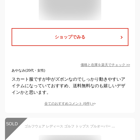
ショップでみる
価格と在庫を
楽天
でチェック
>>
あやなみ(20代・女性)
スカート服ですが中がズボンなのでしっかり動きやすいア
イテムになっていておすすめ、送料無料なのも嬉しいデザ
インかと思います。
全てのおすすめコメント
(
6
件)
>
SOLD
ゴルフウェア レディース ゴルフ トップス プルオーバー アウター 防寒 長袖 無地 シンプル フリースオーバーサイズハーフジッププルオーバー M/L 暖かく軽い着心地のフリース素材を使用