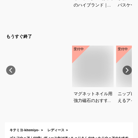
のハイブランド｜プ
パスケー
レゼントに喜ばれる
めは？
おすすめは？
もうすぐ終了
受付中
受付中
マグネットネイル用
ニップレ
強力磁石のおすすめ
えるアイ
は？
すめを教
い。
キテミヨ-kitemiyo-
レディース