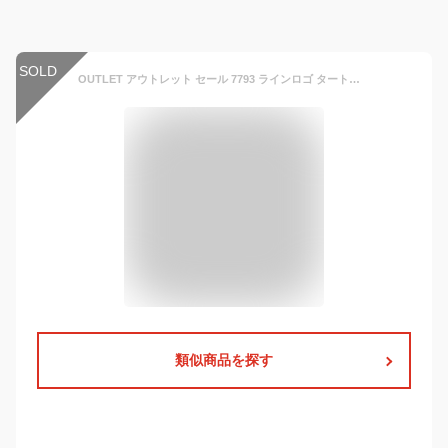
SOLD
OUTLET アウトレット セール 7793 ラインロゴ タートルネックニット レディース ゴルフウェア トップス デルソル ゴルフ M L LL 3L 大きいサイズ 女性用 伸縮性 秋冬 ニット トップス ゆったり レーヨン セーター 長袖 ベージュ タートルネック ニット 冬用 ギフト
類似商品を探す