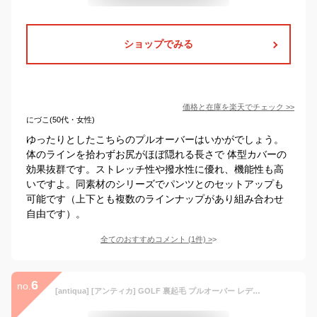
ショップでみる
価格と在庫を
楽天
でチェック
>>
にづこ(50代・女性)
ゆったりとしたこちらのプルオーバーはいかがでしょう。
体のラインを拾わずお尻がほぼ隠れる長さで 体型カバーの
効果抜群です。ストレッチ性や撥水性に優れ、機能性も高
いですよ。同素材のシリーズでパンツとのセットアップも
可能です（上下とも複数のラインナップがあり組み合わせ
自由です）。
全てのおすすめコメント
(
1
件)
>
6
no.
[antiqua] [アンティカ] GOLF 裏起毛 プルオーバー レディース ZGL-40001 Regular(S-L相当) 05 ブラック