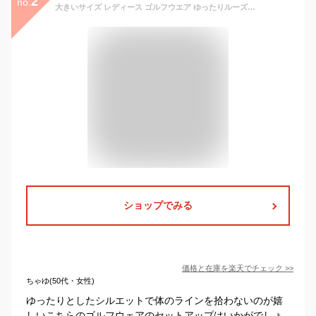
2
no.
大きいサイズ レディース ゴルフウエア ゆったりルーズセットアップ 半袖フード付き パーカー ルーズパンツ 清涼吸水速乾 オールシーズン 普段着にも ゆったり楽々ウエスト 着心地重視 カジュアルゴルフウエア ゴルフ女子 大人ゴルフウエア XL〜5XL
ショップでみる
価格と在庫を
楽天
でチェック
>>
ちゃゆ(50代・女性)
ゆったりとしたシルエットで体のラインを拾わないのが嬉
しいこちらのゴルフウェアのセットアップはいかがでしょ