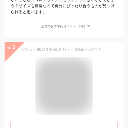
う？サイズも豊富なので自分にぴったり合うものが見つけ
られると思います。
全てのおすすめコメント（2件）
3
no.
UVカット 綿100％ 6分袖 ポロシャツ 丈長め トップス 半袖 チュニック UVカット汗じみ対策プチ衿チュニック 紫外線対策 ロング丈 半袖ポロ ゆったり M L LL 3L 50代 60代 70代 細見え 体型カバー 日焼け対策 大きいサイズ レディース 七分袖 カットソー 衿付き 襟付き ...