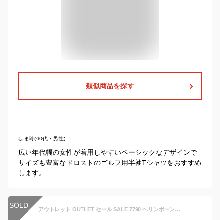
類似商品を探す
はま玲(60代・男性)
広い年代幅の女性が着用しやすいベーシックなデザインで
サイズも豊富なドロストのゴルフ用半袖Tシャツをおすすめ
します。
SOLD
アウトレット OUTLET セール SALE 7790 ヘリンボーン柄 タートルネックニット レディース ゴルフウェア デルソル ゴルフ LL 3L 大きいサイズ 伸縮性 秋冬 ニット トップス ゆったり 女性用 レーヨン タートルネック 長袖 セーター ゴルフウエア 寒さ対策 防寒対策