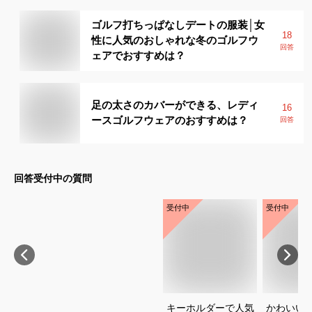
ゴルフ打ちっぱなしデートの服装│女
18
性に人気のおしゃれな冬のゴルフウ
回答
ェアでおすすめは？
足の太さのカバーができる、レディ
16
ースゴルフウェアのおすすめは？
回答
回答受付中の質問
受付中
受付中
キーホルダーで人気
かわいい