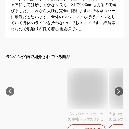
ェアにしては珍しくかなり長く、XLで103cmもあるので選
びました。これなら太腿は完全に隠れますので体系カバー
に最適だと思います。全体のシルエットもほぼストンとし
ていて身体のラインを拾わないのでおススメです。綿混素
材なので肌触りが良く着心地抜群です。
ランキング内で紹介されている商品
ゴルフウェア レディー
大きいサイズ
ス 半袖 トップス Tシャ
ス ゴルフウ
ツ メンズ ユニセックス
りルーズセ