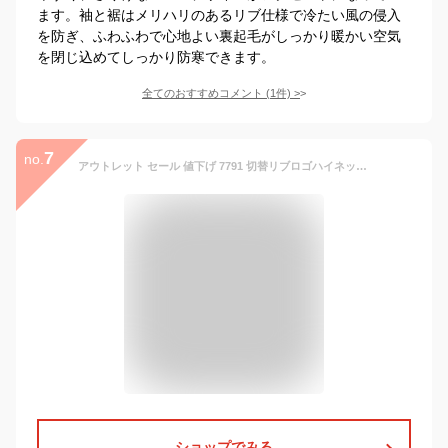
ます。袖と裾はメリハリのあるリブ仕様で冷たい風の侵入
を防ぎ、ふわふわで心地よい裏起毛がしっかり暖かい空気
を閉じ込めてしっかり防寒できます。
全てのおすすめコメント
(
1
件)
>
7
no.
アウトレット セール 値下げ 7791 切替リブロゴハイネックニット レディース ゴルフウェア デルソル ゴルフ M L LL 3L 大きいサイズ 伸縮性 秋冬 ニット トップス ゆったり 女子 レーヨン ピンク ブルー 冬 セーター 長袖 ハイネック ニット 暖かい ゴルフ女子 送料無料 冬
ショップでみる