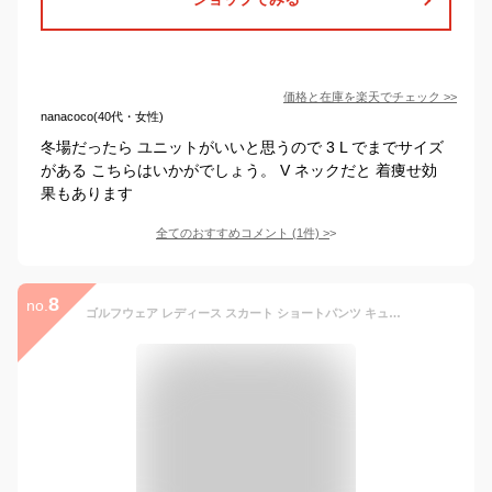
価格と在庫を
楽天
でチェック
>>
nanacoco(40代・女性)
冬場だったら ユニットがいいと思うので 3 L でまでサイズ
がある こちらはいかがでしょう。 V ネックだと 着痩せ効
果もあります
全てのおすすめコメント
(
1
件)
>
8
no.
ゴルフウェア レディース スカート ショートパンツ キュロットスカート パンツ スポーツウェア ボトムス 春 夏 秋 ウエストゴム ストレッチ 撥水 速乾 ショート グレー ネイビー ベージュ M/L/LL 大きいサイズ ゆったり あす楽 送料無料 即納