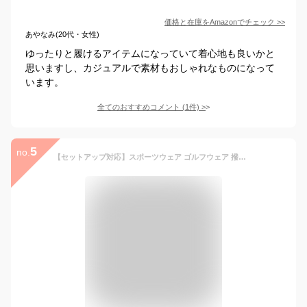
価格と在庫を
Amazon
でチェック
>>
あやなみ(20代・女性)
ゆったりと履けるアイテムになっていて着心地も良いかと
思いますし、カジュアルで素材もおしゃれなものになって
います。
全てのおすすめコメント
(
1
件)
>
5
no.
【セットアップ対応】スポーツウェア ゴルフウェア 撥水 プルオーバー Tシャツ レディース メンズ 男女兼用 ユニセックス 春 冬 秋 ゴルフウエア 長袖 ストレッチ 高身長 大きいサイズ ハイネック 布帛 LUXE/R ラグジュ ブランド