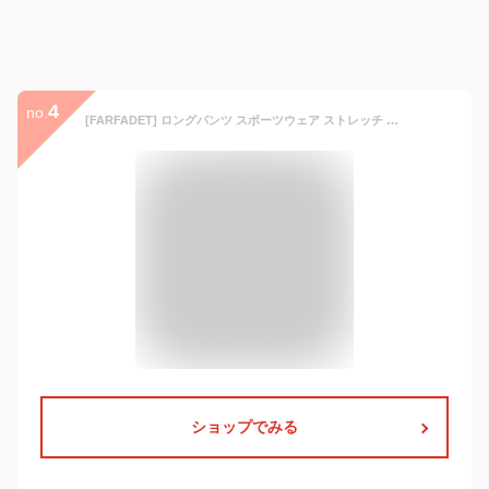
4
no.
[FARFADET] ロングパンツ スポーツウェア ストレッチ ストレート レディース スウェット トレーニング フィットネス ランニング ジャージ 長ズボン ゆったり オシャレ 美尻 伸びる 介護 無地 ダンス レッスン ルーム カジュアル ゴルフ ファッション 紺 ネイビー navy (L, ネイビー)
ショップでみる