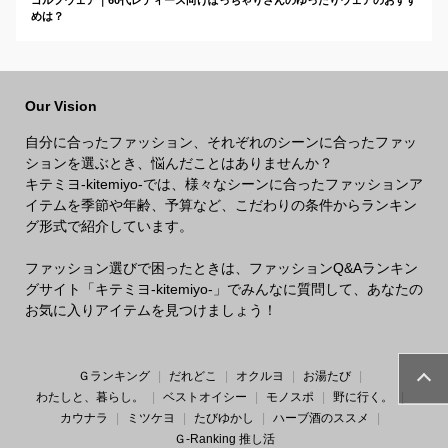
ゴルフウェア｜60代レディース向けぽっちゃりさんのゆったりウェアのおすす
めは？
Our Vision
自分に合ったファッション、それぞれのシーンに合ったファッ
ションを選ぶとき、悩んだことはありませんか？
キテミヨ-kitemiyo-では、様々なシーンに合ったファッションア
イテムを季節や年齢、予算など、こだわりの条件からランキン
グ形式で紹介しています。
ファッション選びで困ったときは、ファッションQ&Aランキン
グサイト「キテミヨ-kitemiyo-」でみんなに質問して、あなたの
お気に入りアイテムを見つけましょう！
Ｇランキング
だれどこ
オクルヨ
お湯たび
わたしと、暮らし。
ベストオイシー
モノスポ
野に行く。
カウナラ
ミツケヨ
たびゆかし
ハーブ酒のススメ
Ｇ-Ranking 推し活