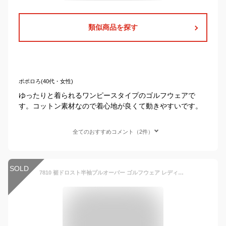
類似商品を探す
ポポロろ(40代・女性)
ゆったりと着られるワンピースタイプのゴルフウェアで
す。コットン素材なので着心地が良くて動きやすいです。
全てのおすすめコメント（2件）
SOLD
7810 裾ドロスト半袖プルオーバー ゴルフウェア レディース デルソル ゴルフ M L 春 夏 トップス 半袖 シャカシャカ スポーティ春夏 ゆったり 女子 ホワイト ブルー ネイビー 紺 白 黒 ブラック 送料無料 軽い 薄い ゴルフ スポーツ アジャスター付き