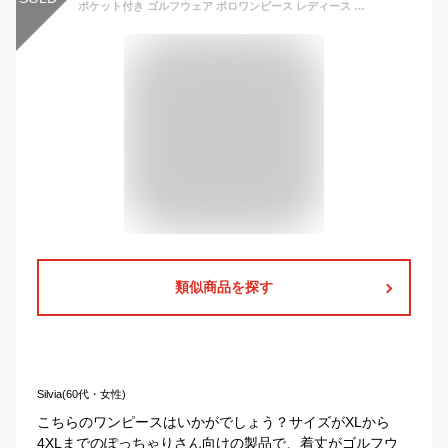
ポケット付き ゴルフウェア ポロワンピース レディース ゆったり 大きいサイズ スポーツチュニック ゴルフワンピース ロングポロシャツ プリント 通気吸汗 半袖 polo Aライン 女性用 テニスウェア カジュアル 運動着 可愛い golf
類似商品を探す
Silvia(60代・女性)
こちらのワンピースはいかがでしょう？サイズがXLから
4XLまでのぽっちゃりさん向けの製品で、着丈がゴルフウ