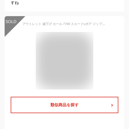
すね
SOLD
アウトレット 値下げ セール 7798 スエードxボア ジップベスト ジップアップ 防寒 ボア ベスト レディース ゴルフウェア デルソル ゴルフ M LL 3L 大きいサイズ 伸縮性 秋冬 冬 ゆったり ボア ポケット セットアップ ブラウン カーキ アウター 暖かい BROWN KHAKI 女性用
類似商品を探す