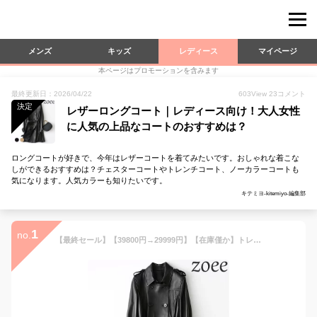
メンズ
キッズ
レディース
マイページ
本ページはプロモーションを含みます
最終更新日：2026/04/22
603
View
23
コメント
決定
レザーロングコート｜レディース向け！大人女性
に人気の上品なコートのおすすめは？
ロングコートが好きで、今年はレザーコートを着てみたいです。おしゃれな着こな
しができるおすすめは？チェスターコートやトレンチコート、ノーカラーコートも
気になります。人気カラーも知りたいです。
キテミヨ-kitemiyo-編集部
1
no.
【最終セール】【39800円→29999円】【在庫僅か】トレンチコート レディース 冬 ロング ロング丈 チェスターコート ステンカラーコート レザーコート ラムレザー 本革 ブラック ライトキャラメル M/L/2L/3L/4L 【佐】 e214