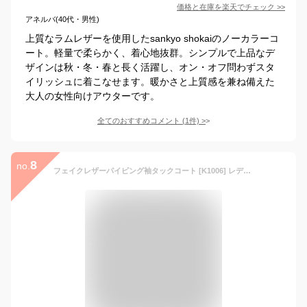
価格と在庫を
楽天
でチェック
>>
アネルバ(40代・男性)
上質なラムレザーを使用したsankyo shokaiのノーカラーコ
ート。軽量で柔らかく、着心地抜群。シンプルで上品なデ
ザインは秋・冬・春と長く活躍し、オン・オフ問わずスタ
イリッシュに着こなせます。暖かさと上質感を兼ね備えた
大人の女性向けアウターです。
全てのおすすめコメント
(
1
件)
>
8
no.
フェイクレザーパイピング袖タックコート [K1006] レディース ロング丈 アウター 冬 無地 ツイード コート ロングコート ステンカラーコート パイピング フェイクレザー ゆったり おしゃれ きれいめ ツイード ベージュ ミント 裏地【送料無料】