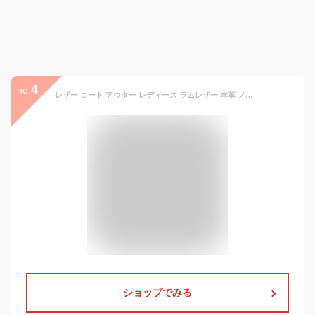
4
no.
レザー コート アウター レディース ラムレザー 本革 ノーカラー ロングコート 秋 冬 春 ブランド Filomo 女性 スプリングコート 上品 軽量 暖かい シンプル 春 秋 冬 おしゃれ 大人 母 羊革 ノーカラーコート レザーコート ギフト プレゼント 6F (04000085r)
ショップでみる