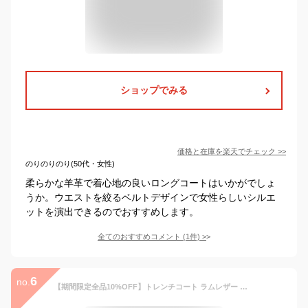
ショップでみる
価格と在庫を
楽天
でチェック
>>
のりのりのり(50代・女性)
柔らかな羊革で着心地の良いロングコートはいかがでしょ
うか。ウエストを絞るベルトデザインで女性らしいシルエ
ットを演出できるのでおすすめします。
全てのおすすめコメント
(
1
件)
>
6
no.
【期間限定全品10%OFF】トレンチコート ラムレザー 本革 レディース 冬 ロング ロング丈 チェスターコート ステンカラーコート レザーコート ブラック レディース 本革 コート ラム ラムレザー コート ロングコート 冬 きれいめ ダウン M L XL XXL 3XL 4XL 5XL