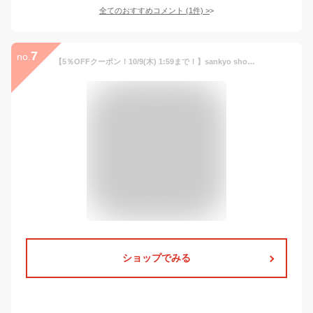
全てのおすすめコメント
(
1
件)
>
7
no.
【5％OFFクーポン！10/9(木) 1:59まで！】sankyo shokai レザー コート アウター レディース ラムレザー 本革 ノーカラー ロングコート 秋 冬 春 ブランド Filomo 女性 スプリングコート 上品 軽量 暖かい シンプル
ショップでみる