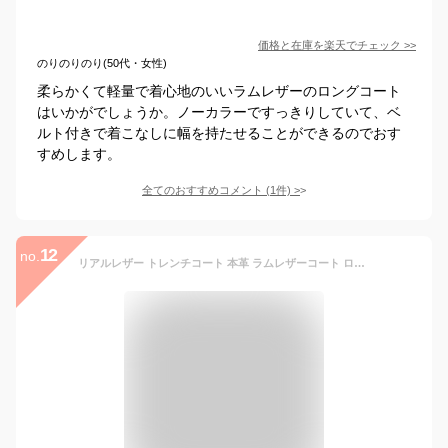
価格と在庫を
楽天
でチェック
>>
のりのりのり(50代・女性)
柔らかくて軽量で着心地のいいラムレザーのロングコート
はいかがでしょうか。ノーカラーですっきりしていて、ベ
ルト付きで着こなしに幅を持たせることができるのでおす
すめします。
全てのおすすめコメント
(
1
件)
>
12
no.
リアルレザー トレンチコート 本革 ラムレザーコート ロングコート レディース アウター レディースコート ladies coat 女性用 春秋冬コーデ ベルト付 ダブルボタン シンプル ベーシック 長袖 大人 上品 着痩せ効果 体型カバー ブラック