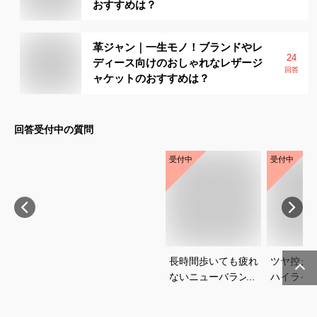
おすすめは？
革ジャン｜一生モノ！ブランドやレ
24
ディース向けのおしゃれなレザージ
回答
ャケットのおすすめは？
回答受付中の質問
受付中
受付中
長時間歩いても疲れ
ツヤ控え
ないニューバランス
ハイライ
の人気モデルを教え
めは？崩
てください
気アイテ