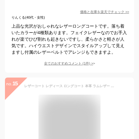
価格と在庫を
楽天
でチェック
>>
りんくる(40代・女性)
上品な光沢がおしゃれなレザーロングコートです。落ち着
いたカラーが4種類あります。フェイクレザーなのでお手入
れが楽でひび割れも起きないですし、柔らかさと軽さが人
気です。ハイウエストデザインでスタイルアップして見え
ますし付属のレザーベルトでアレンジもできますよ。
全てのおすすめコメント
(
1
件)
>
15
no.
レザーコート レディース ロングコート 本革 ラムレザー ベルト付き アウター ブラック M/L/2L/3L/4L 【佐】 e211