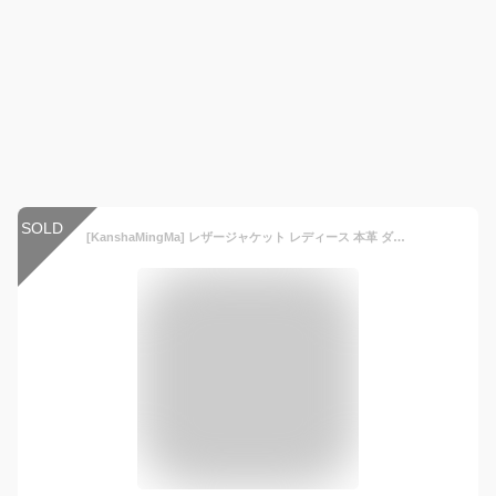
SOLD
[KanshaMingMa] レザージャケット レディース 本革 ダウンジャケット ロングコート ラムレザー ライダース ジャケット トレンチジャケット 革ジャン フォックスファー アウター 中綿ジャケット もこもこ ダウンコート YNP464 (3XL, グリーン)