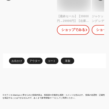
【最終セール】【39800
ジャケット レ
円→29999円】【在庫僅
ング レディ
か】トレンチコート レ
ー ロングジ
ショップでみる
ショッ
ディース 冬 ロング ロン
ート ストレッ
グ丈 チェスターコート
織 オーバー
ステンカラーコート レ
ター 切り替
ザーコート ラムレザー
ート レザー
本革 ブラック ライトキ
上品 きれいめ
ャラメル M/L/2L/3L/4L
型カバー 大
【佐】 e214
黒 ブラック 
お出かけ
アウター
コート
革製
HUG.U
※
キテミヨ-kitemiyo-
に寄せられた投稿内容は、投稿者の主観的な感想・コメントを含みます。 投稿の信憑性・正確性
を保証することはできませんので、あくまで参考情報の一つとしてご利用ください。