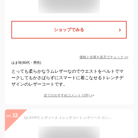
ショップでみる
価格と在庫を
楽天
でチェック
>>
はま玲(60代・男性)
とっても柔らかなラムレザーなのでウエストをベルトでマ
ークしてもかさばらずにスマートに着こなせるトレンチデ
ザインのレザーコートです。
全てのおすすめコメント
(
1
件)
>
13
no.
QLXYYFC レディース トレンチコート レディース ロングスリーブ シングルブレスト コート フェイクレザー ジャケット (Color : 黒, Size : S)