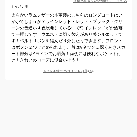
価格と在庫を
Amazon
でチェック
>>
シャボン玉
柔らかいラムレザーの本革製のこちらのロングコートはい
かがでしょうか？ワインレッド・レッド・ブラック・グリ
ーンの色違い４色展開している中でワインレッドがお洒落
で一押しです！ウエストに切り替えがあり美シルエットで
す！ベルトリボンを結んだり外したりできます。フロント
はボタン２つでとめられます。首はVネックに深くあきスカ
ート部分はAラインでお洒落！両側には便利なポケット付
き！きれいめコーデに似合いそう！
全てのおすすめコメント
(
1
件)
>