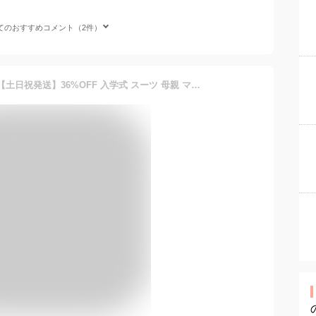
てのおすすめコメント（2件）
＼クーポン利用で9990円／【土日祝発送】36%OFF 入学式 スーツ 母親 ママスーツ ワンピース セットアップ 入園式 卒園式 卒業式 お宮参り 七五三 レディース フォーマル スーツ セレモニースーツ 黒 ネイビー カジュアル おしゃれ コーデ かっこいい 試着チケット対象