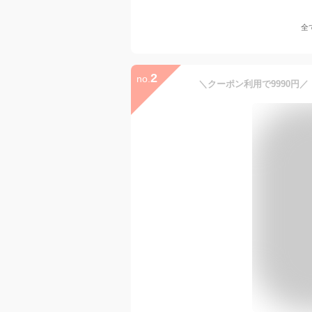
全
2
no.