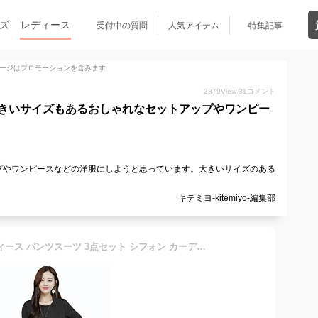
ズ
レディース
受付中の質問
人気アイテム
特集記事
ージはプロモーションを含みます
2879
View
31
コメント
きいサイズもあるおしゃれなセットアップやワンピー
プやワンピースなどの洋服にしようと思っています。大きいサイズのある
キテミヨ-kitemiyo-編集部
Sueeya セットアップ レディース パンツスーツ 3点セット シフォン カーディガン パンツドレス ゆったり 大きいサイズ 体型カバー カジュアル お洒落 シンプル フォーマル 上品 通勤 ママ 普段着 秋 冬