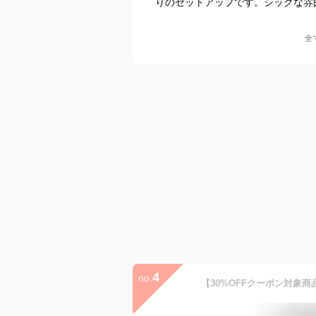
りのセットアップです。シックな雰
全
4
no.