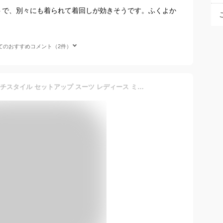
トで、別々にも着られて着回しが効きそうです。ふくよか
てのおすすめコメント（2件）
[ルイ ルエ ブティック] マルチスタイル セットアップ スーツ レディース ミセス ママ パンツスーツ セレモニースーツ パンツドレス カジュアル フォーマル 長袖 大きいサイズ 式 結婚式 オールシーズン 3L(15号) ピンクベージュPA1081-3L-2BE