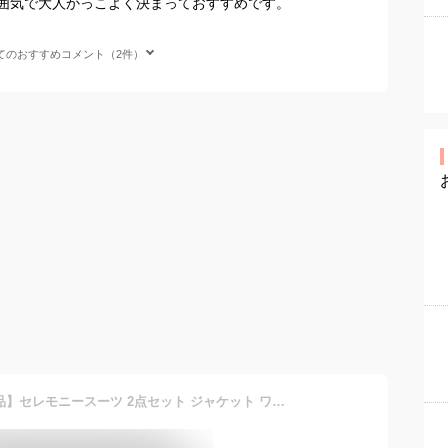
囲気で大人かっこよく決まっておすすめです。
てのおすすめコメント（2件）
【30%OFFクーポン対象商品】セレモニースーツ 2点セット ジャケット ワンピース ママスーツ フォーマルスーツ レディース ミセス 50代 40代 30代 七五三 お宮参り 入学式 入園式 卒業式 卒園式 親族 母親 服装 女性 大きいサイズ セットアップ 結婚式 黒 上品 即日発送