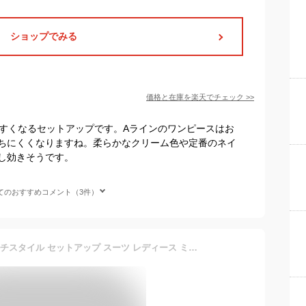
ショップでみる
価格と在庫を
楽天
でチェック
>>
やすくなるセットアップです。Aラインのワンピースはお
ちにくくなりますね。柔らかなクリーム色や定番のネイ
し効きそうです。
てのおすすめコメント（3件）
[ルイ ルエ ブティック] マルチスタイル セットアップ スーツ レディース ミセス ママ パンツスーツ セレモニースーツ パンツドレス カジュアル フォーマル 長袖 大きいサイズ 式 結婚式 オールシーズン 3L(15号) ブラックPA1081-3L-BL