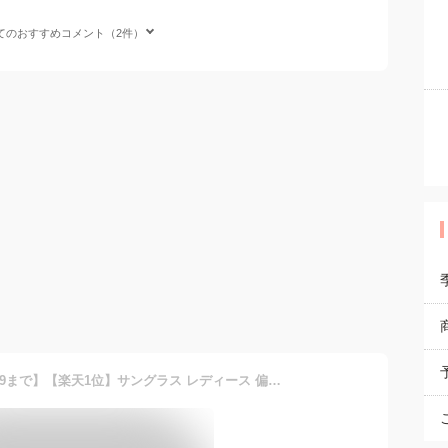
てのおすすめコメント（2件）
【ポイント5倍！7/11(土)1:59まで】【楽天1位】サングラス レディース 偏光サングラス 大きい 40代 UVカット おしゃれ 偏光 小顔 50代 30代 UV スポーツ 偏光レンズ 大きめ 軽量 ドライブ