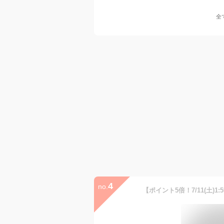
全
4
no.