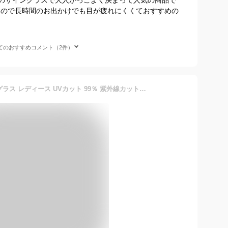
るので長時間のお出かけでも目が疲れにくくておすすめの
てのおすすめコメント（2件）
＼500円クーポン有／ サングラス レディース UVカット 99％ 紫外線カット おしゃれ 【楽天ランキング1位獲得】【宅配便配送】 sunglass 眼鏡 メガネ 花粉対策 UV400 紫外線対策 UV対策 黄砂対策 運転用 ( サングラス UV400 )