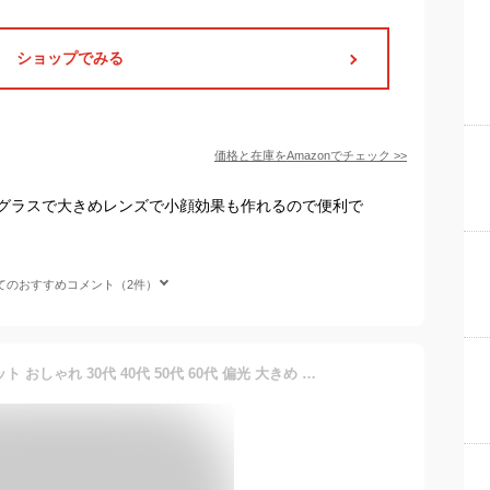
ショップでみる
価格と在庫を
Amazon
でチェック
>>
グラスで大きめレンズで小顔効果も作れるので便利で
てのおすすめコメント（2件）
サングラス レディス UVカット おしゃれ 30代 40代 50代 60代 偏光 大きめ レンズ 紫外線 軽量 薄い色 軽い