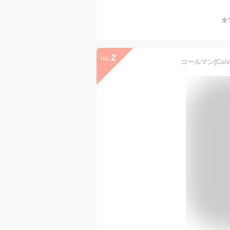
全
2
no.
コールマン(Cole