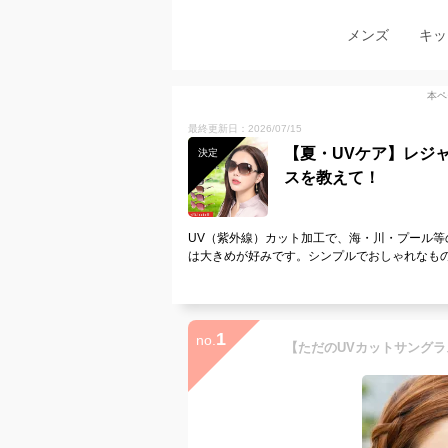
メンズ
キッ
本ペ
最終更新日：2026/07/15
【夏・UVケア】レジ
決定
スを教えて！
UV（紫外線）カット加工で、海・川・プール等
は大きめが好みです。シンプルでおしゃれなも
1
no.