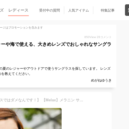
ズ
レディース
受付中の質問
人気アイテム
特集記事
ージはプロモーションを含みます
850
View
28
コメント
ャーや海で使える、大きめレンズでおしゃれなサングラ
の夏のレジャーやアウトドアで使うサングラスを探しています。 レンズ
のを教えてください。
めがねゆうき
【ただのUVカットサングラスではダメなんです！】 【Melax】メラニン サングラス ケース付 カジュアルタイプUVカット サングラス レディース