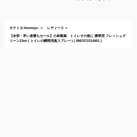
消しスプレーなどの
おすすめは？
キテミヨ-kitemiyo-
レディース
【令和・早い者勝ちセール】小林製薬 トイレその後に 携帯用 フレッシュグ
リーン23ml ( トイレの瞬間消臭スプレー ) ( 4987072314951 )