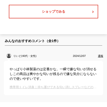
ショップでみる
みんなのおすすめコメント（全
1
件）
りいど(40代・女性)
2024/12/07
通報
やっぱり小林製薬のは定番かな。一瞬で嫌な匂いが消せる
しこの商品は爽やかな匂いが残るので嫌な気分にならない
ので使いやすいです。
携帯用トイレ消臭｜持ち運びできる匂い消しスプレーなどのおすすめは？