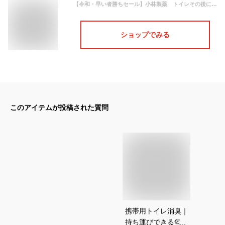
【令和・早い者勝ちセール】小林製薬 トイレその後に 携帯用 フレッシュグリーン23ml ( トイレの瞬間消臭スプレー ) ( 4987072314951 )
ショップでみる
このアイテムが投稿された質問
携帯用トイレ消臭｜
持ち運びできる匂い