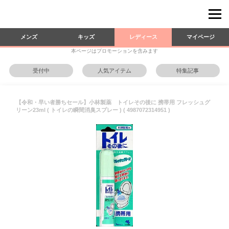
メンズ
キッズ
レディース
マイページ
本ページはプロモーションを含みます
受付中
人気アイテム
特集記事
【令和・早い者勝ちセール】小林製薬 トイレその後に 携帯用 フレッシュグ
リーン23ml ( トイレの瞬間消臭スプレー ) ( 4987072314951 )