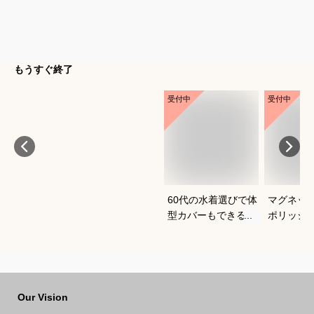
もうすぐ終了
受付中
受付中
60代の水着選びで体
マグネッ
型カバーもできるお
ポリッシ
すすめは？
おすすめ
Our Vision