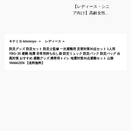
【レディース・シニ
ア向け】高齢女性で
も楽に持ち運べる軽
量の防災リュックの
おすすめは？
キテミヨ-kitemiyo-
レディース
防災グッズ 防災セット 防災士監修 一次避難用 災害対策30点セット 1人用
YBG-30 避難 地震 非常用持ち出し袋 防災リュック 防災バック 防災バッグ 台
風対策 おすすめ 避難グッズ 携帯用トイレ 地震対策30点避難セット 山善
YAMAZEN 【送料無料】