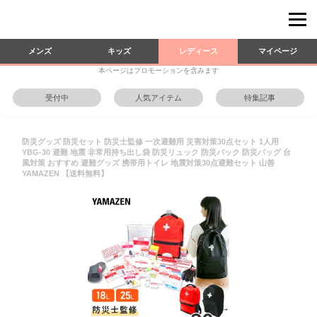
メンズ
キッズ
レディース
マイページ
本ページはプロモーションを含みます
受付中
人気アイテム
特集記事
防災グッズ 防災セット 防災士監修 一次避難用 災害対策30点セット 1人用
YBG-30 避難 地震 非常用持ち出し袋 防災リュック 防災バック 防災バッグ 台
風対策 おすすめ 避難グッズ 携帯用トイレ 地震対策30点避難セット 山善
YAMAZEN 【送料無料】