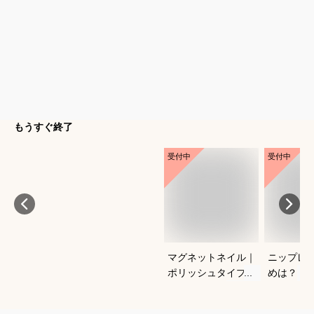
もうすぐ終了
受付中
受付中
マグネットネイル｜
ニップレ
ポリッシュタイプで
めは？
おすすめは？