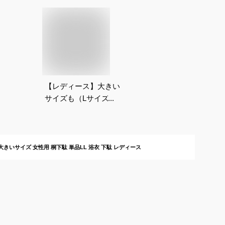
【レディース】大きい
サイズも（Lサイズ以
上）の展開してる下駄
は？
 大きいサイズ 女性用 桐下駄 単品LL 浴衣 下駄 レディース