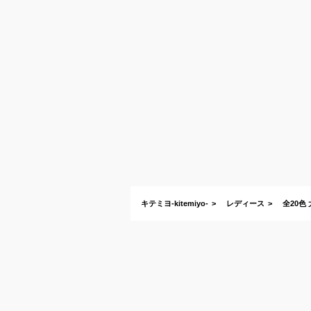
キテミヨ-kitemiyo-
レディース
全20色