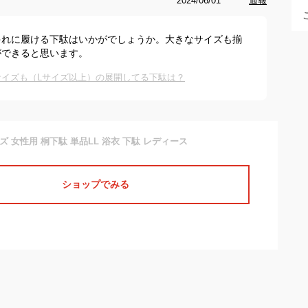
2024/06/01
通報
ゃれに履ける下駄はいかがでしょうか。大きなサイズも揃
ができると思います。
イズも（Lサイズ以上）の展開してる下駄は？
ズ 女性用 桐下駄 単品LL 浴衣 下駄 レディース
ショップでみる