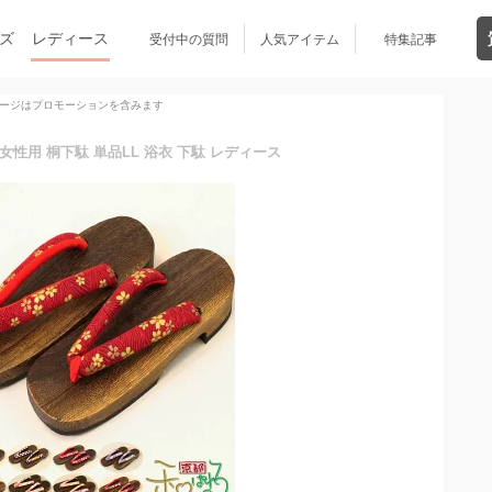
ズ
レディース
受付中の質問
人気アイテム
特集記事
ージはプロモーションを含みます
 女性用 桐下駄 単品LL 浴衣 下駄 レディース