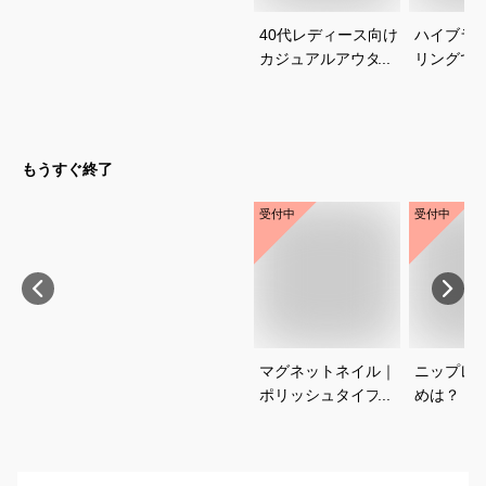
40代レディース向け
ハイブラ
カジュアルアウター
リングで
のおすすめを教えて
は？人気
ください
び方を教
い
もうすぐ終了
受付中
受付中
マグネットネイル｜
ニップレ
ポリッシュタイプで
めは？
おすすめは？