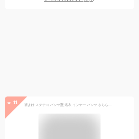
11
no.
裾よけ ステテコ パンツ型 浴衣 インナー パンツ さららビューティー 【全2色 M-L】 ｜ 夏用 ステテコ ローライズ 和装 肌着 東レ 透けない ベージュ 白 レディース