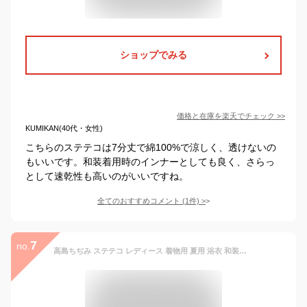
ショップでみる
価格と在庫を
楽天
でチェック
>>
KUMIKAN(40代・女性)
こちらのステテコは7分丈で綿100%で涼しく、透けないの
もいいです。和装着用時のインナーとしても良く、さらっ
として速乾性も高いのがいいですね。
全てのおすすめコメント
(
1
件)
>
7
no.
高島ちぢみ ステテコ レディース 着物用 夏用 浴衣 和装用 日本製 白 綿100 和装下着 クレープ生地 大きいサイズも有り 女性用 下ばき 裾除け 肌着 楊柳 涼しい さらさら 快適 べた付かない 清涼感 洗える 国産 お買い物マラソン