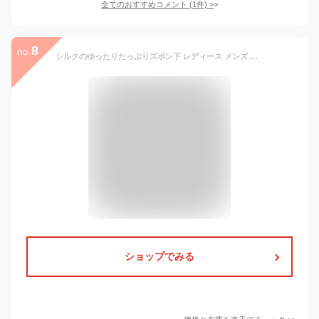
全てのおすすめコメント
(
1
件)
>
8
no.
シルクのゆったりたっぷりズボン下 レディース メンズ シルク ステテコ パンツ スパッツ 春夏 レギンス シルク100% 絹 冷えとり 冷え取り あったか 10分丈 12分丈 マタニティ 妊婦 M L トール ホワイト 白 黒 841[I:9/20]
ショップでみる