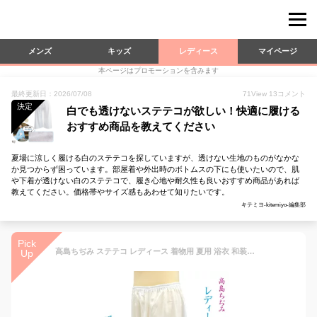
メンズ
キッズ
レディース
マイページ
本ページはプロモーションを含みます
最終更新日：2026/07/08
71
View
13
コメント
決定
白でも透けないステテコが欲しい！快適に履ける
おすすめ商品を教えてください
夏場に涼しく履ける白のステテコを探していますが、透けない生地のものがなかな
か見つからず困っています。部屋着や外出時のボトムスの下にも使いたいので、肌
や下着が透けない白のステテコで、履き心地や耐久性も良いおすすめ商品があれば
教えてください。価格帯やサイズ感もあわせて知りたいです。
キテミヨ-kitemiyo-編集部
Pick
高島ちぢみ ステテコ レディース 着物用 夏用 浴衣 和装用 日本製 白 綿100 和装下着 クレープ生地 大きいサイズも有り 女性用 下ばき 裾除け 肌着 楊柳 涼しい さらさら 快適 べた付かない 清涼感 洗える 国産 お買い物マラソン
Up