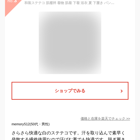
3
no.
和装ステテコ 肌襦袢 着物 肌着 下着 浴衣 夏 下履き パンツ 女性 レディース 着付け小物 白 ホワイト M/L HKH
ショップでみる
価格と在庫を
楽天
でチェック
>>
memory512(50代・男性)
さらさら快適な白のステテコです。汗を取り込んで素早く
発散する繊維使用なので汗ばむ夏でも快適です。脱ぎ履き