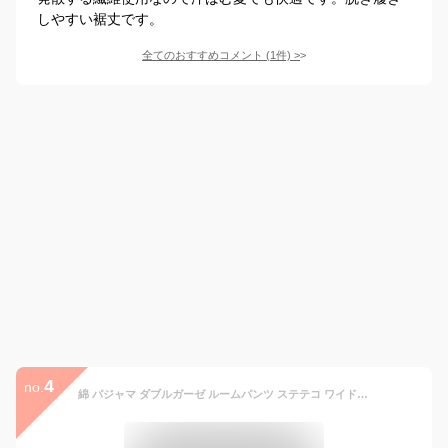
しやすい裾丈です。
全てのおすすめコメント
(
1
件)
>
4
no.
綿 パジャマ ダブルガーゼ ルームパンツ ステテコ ワイドパンツ ズボンだけ パジャマ 吸汗速乾 涼しい レディース 裾ライン入り 7分丈 ショートパンツ 肌着 薄手 部屋着