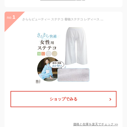
1
no.
さららビューティー ステテコ 着物ステテコ レディース 着物用ステテコ 女性用ステテコ 涼しい ML サイズ 吸汗速乾 単衣 夏着物 浴衣 白 ベージュ 透けない
ショップでみる
価格と在庫を
楽天
でチェック
>>