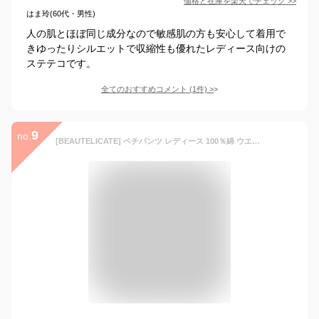
価格と在庫を
楽天
でチェック
>>
はま玲(60代・男性)
人の肌とほぼ同じ成分なので敏感肌の方も安心して着用で
きゆったりシルエットで収縮性も優れたレディース向けの
ステテコです。
全てのおすすめコメント
(
1
件)
>
9
no.
[BEAUTELICATE] ペチパンツ レディース 100％綿 ウエストゴム 通気性 静電気防止 ホワイト L