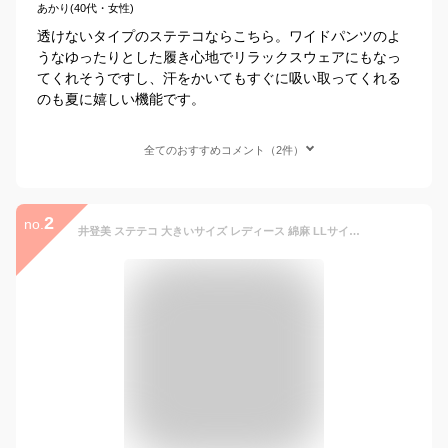
あかり(40代・女性)
透けないタイプのステテコならこちら。ワイドパンツのよ
うなゆったりとした履き心地でリラックスウェアにもなっ
てくれそうですし、汗をかいてもすぐに吸い取ってくれる
のも夏に嬉しい機能です。
全てのおすすめコメント（2件）
2
no.
井登美 ステテコ 大きいサイズ レディース 綿麻 LLサイズ 女性用 浴衣 着物用 ローライズ 和装下着 真夏のステテコ itomi 夏用 肌着 日本製 さらさら 涼しい 快適 べた付かない 楊柳生地 白 裾よけ いとみ 普段 単衣季節にもおすすめ トントン tonton