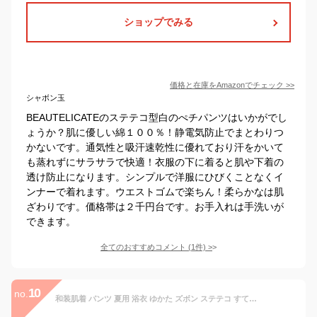
ショップでみる
価格と在庫を
Amazon
でチェック
>>
シャボン玉
BEAUTELICATEのステテコ型白のぺチパンツはいかがでし
ょうか？肌に優しい綿１００％！静電気防止でまとわりつ
かないです。通気性と吸汗速乾性に優れており汗をかいて
も蒸れずにサラサラで快適！衣服の下に着ると肌や下着の
透け防止になります。シンプルで洋服にひびくことなくイ
ンナーで着れます。ウエストゴムで楽ちん！柔らかなは肌
ざわりです。価格帯は２千円台です。お手入れは手洗いが
できます。
全てのおすすめコメント
(
1
件)
>
10
no.
和装肌着 パンツ 夏用 浴衣 ゆかた ズボン ステテコ すててこ ローライズ 和装用 下着 浴衣下 着物下 和装用下着 汗 快適 ズボン インナー パンツ 着付け 小物 着物 和服 和装小物 着付け小物 着付け道具 和装小物