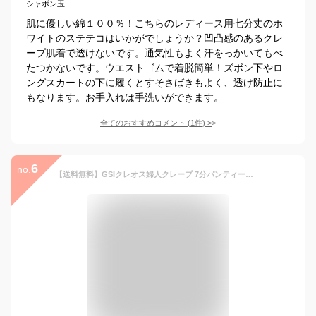
シャボン玉
肌に優しい綿１００％！こちらのレディース用七分丈のホ
ワイトのステテコはいかがでしょうか？凹凸感のあるクレ
ープ肌着で透けないです。通気性もよく汗をっかいてもべ
たつかないです。ウエストゴムで着脱簡単！ズボン下やロ
ングスカートの下に履くとすそさばきもよく、透け防止に
もなります。お手入れは手洗いができます。
全てのおすすめコメント
(
1
件)
>
6
no.
【送料無料】GSIクレオス婦人クレープ 7分パンティー日本の知恵 夏肌着 綿100％ 女性用 ちぢみのステテコM・L・LL 白 楊柳 ステテコ クレープ (M_白) 和装 下着 下ばき 裾除け パッチ 夏着物 浴衣 インナー おしゃれ 大人 レディース 女性