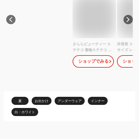
さららビューティー ス
井登美 ステ
テテコ 着物ステテコ レ
サイズ レデ
ディース 着物用ステテ
LLサイズ 女
ショップでみる
ショッ
コ 女性用ステテコ 涼し
物用 ローラ
い ML サイズ 吸汗速乾
着 真夏のステテ
単衣 夏着物 浴衣 白 ベー
夏用 肌着 日
ジュ 透けない
ら 涼しい 快
ない 楊柳生地
いとみ 普段
もおすすめ 
夏
お出かけ
アンダーウェア
インナー
tonton
白・ホワイト