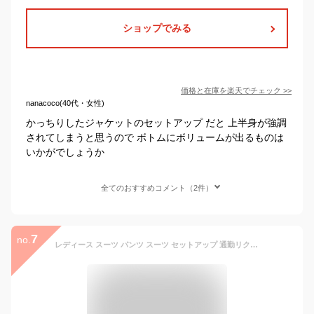
ショップでみる
価格と在庫を
楽天
でチェック
>>
nanacoco(40代・女性)
かっちりしたジャケットのセットアップ だと 上半身が強調
されてしまうと思うので ボトムにボリュームが出るものは
いかがでしょうか
全てのおすすめコメント（2件）
7
no.
レディース スーツ パンツ スーツ セットアップ 通勤リクルートスーツ ビジネススーツ 上下セット レディース オフィス カジュアル OL フォーマル 就活 面接 セレモニー きれいめ シンプル 働く女性 定番 オフィスカジュアル お受験 就職活動 結婚式 入学式 卒業式 喪服 葬式