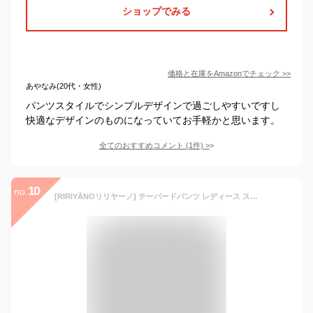
ショップでみる
価格と在庫を
Amazon
でチェック
>>
あやなみ(20代・女性)
パンツスタイルでシンプルデザインで過ごしやすいですし
快適なデザインのものになっていてお手軽かと思います。
全てのおすすめコメント
(
1
件)
>
10
no.
[RIRIYĀNOリリヤーノ] テーパードパンツ レディース スーツ ウォッシャブル S M L LL 3L 4L 5L ブラック ネイビー 2506-522019 (9号, ブラック)