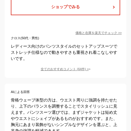
ショップでみる
価格と在庫を
楽天
でチェック
>>
クロス(50代・男性)
レディース向けのパンツスタイルのセットアップスーツで
ストレッチ仕様なので動きやすさも重視され着こなしやす
いです。
全てのおすすめコメント
(
64
件)
>
AIによる回答
骨格ウェーブ体型の方は、ウエスト周りに強調を持たせた
り、上下のバランスを調整することでスタイリッシュに見
えます。パンツスーツ選びでは、まずジャケットは短め丈
やウエストにシェイプがあるものがおすすめです。また、
胸元にあまり装飾がないシンプルなデザインを選ぶと、上
半身の強調を軽減できます。
