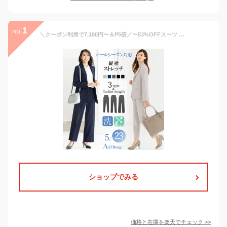
1
no.
＼クーポン利用で7,180円〜＆P5倍／〜53%OFFスーツ レディース 大きいサイズ ビジネススーツ セットアップ 夏 洗える ストレッチ パンツスーツ ロングジャケット 春秋冬 30代 40代 50代 通勤 面接 サマースーツ オフィス 試着チケット対象 【365日即日発送】
ショップでみる
価格と在庫を
楽天
でチェック
>>