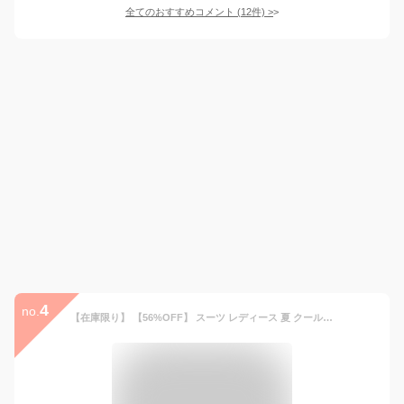
全てのおすすめコメント
(
12
件)
>
4
no.
【在庫限り】 【56%OFF】 スーツ レディース 夏 クールビズ パンツスーツ ビジネススーツ ロング ストレッチ 洗える オフィス ビジネス 通勤 仕事 面接 就職活動 転職 セレモニー 大きいサイズ 小さいサイズ オールシーズン 春 秋 冬 試着チケット対象