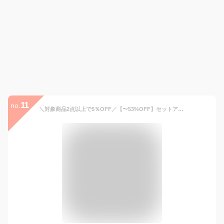
11
no.
＼対象商品2点以上で5％OFF／【〜53%OFF】セットアップ レディース 夏 ジレ ベスト ストレッチ パンツスーツ テーパード ワイド 洗える 大きいサイズ オフィスカジュアル 30代 40代 50代 ノースリーブ 黒 ネイビー フォーマル 試着チケット対象【365日即日発送】