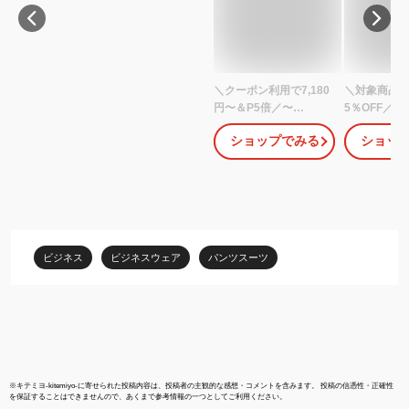
＼クーポン利用で7,180
＼対象商品2
円〜＆P5倍／〜
5％OFF／【
53%OFFスーツ レディ
発送】スーツ
ショップでみる
ショッ
ース 大きいサイズ ビジ
ス セットアッ
ネススーツ セットアッ
なし 洗える
プ 夏 洗える ストレッチ
ツ オフィス
パンツスーツ ロングジ
クールビズ 
ャケット 春秋冬 30代 40
ーツ リクル
代 50代 通勤 面接 サマ
ッチ 大きい
ースーツ オフィス 試着
ーマル 通勤 
ビジネス
ビジネスウェア
パンツスーツ
チケット対象 【365日即
ー かっこいい
日発送】
着チケット
※
キテミヨ-kitemiyo-
に寄せられた投稿内容は、投稿者の主観的な感想・コメントを含みます。 投稿の信憑性・正確性
を保証することはできませんので、あくまで参考情報の一つとしてご利用ください。