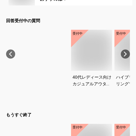
回答受付中の質問
受付中
受付中
40代レディース向け
ハイブラ
カジュアルアウター
リングで
のおすすめを教えて
は？人気
ください
び方を教
い
もうすぐ終了
受付中
受付中