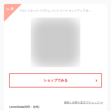
8
no.
フロントホック ペプラム パンツ スーツ セットアップ 女性 レディース ブラウス スラックス ジャケット 春 夏 秋 冬 シャツ オフィス セレモニー レセプション フォーマル 単色 無地 エレガント シンプル 上品 大人 ノーカラー タック
ショップでみる
価格と在庫を
楽天
でチェック
>>
LemonSoda(50代・女性)