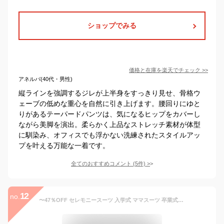
ショップでみる
価格と在庫を
楽天
でチェック
>>
アネルバ(40代・男性)
縦ラインを強調するジレが上半身をすっきり見せ、骨格ウ
ェーブの低めな重心を自然に引き上げます。腰回りにゆと
りがあるテーパードパンツは、気になるヒップをカバーし
ながら美脚を演出。柔らかく上品なストレッチ素材が体型
に馴染み、オフィスでも浮かない洗練されたスタイルアッ
プを叶える万能な一着です。
全てのおすすめコメント
(
5
件)
>
12
no.
〜47％OFF セレモニースーツ 入学式 ママスーツ 卒業式 母親 パンツ セットアップ 入園式 卒園式 お宮参り 七五三 レディース フォーマル 黒 ネイビー カジュアル おしゃれ コーデ かっこいい 試着チケット対象 【365日即日発送】