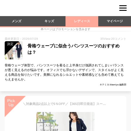
メンズ
キッズ
レディース
マイページ
本ページはプロモーションを含みます
最終更新日：2026/07/29
35
View
20
コメント
決定
骨格ウェーブに似合うパンツスーツのおすすめ
は？
骨格ウェーブ体型で、パンツスーツを着ると上半身だけ強調されてしまいバランス
が悪く見えるのが悩みです。オフィスでも浮かないデザインで、スタイルがよく見
える商品を知りたいです。美脚になれるシルエットや素材感なども含めて教えても
らえませんか。
キテミヨ-kitemiyo-編集部
Pick
＼対象商品2点以上で5％OFF／【365日即日発送】スーツ レディース セットアップ 夏 裏地なし 洗える パンツスーツ オフィスカジュアル クールビズ ビジネススーツ リクルート ストレッチ 大きいサイズ フォーマル 通勤 女性 ネイビー かっこいい 春夏秋 試着チケット対象
Up