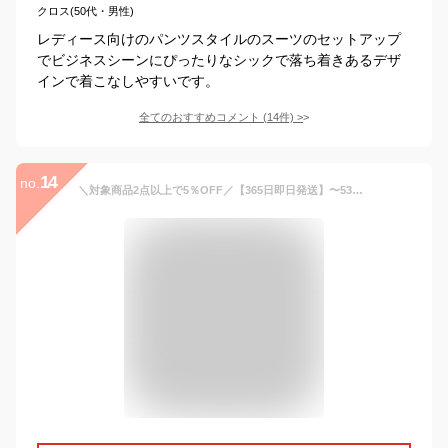
クロス(50代・男性)
レディース向けのパンツスタイルのスーツのセットアップ
でビジネスシーンにぴったりなシックで落ち着きあるデザ
インで着こなしやすいです。
全てのおすすめコメント
(
14
件)
>
14
no.
＼対象商品2点以上で5％OFF／【365日即日発送】〜53%OFF スーツ レディース 夏 大きいサイズ ビジネススーツ セットアップ 洗える ストレッチ パンツスーツ ロングジャケット 春秋冬 30代 40代 50代 通勤 面接 セレモニー オフィス 試着チケット対象