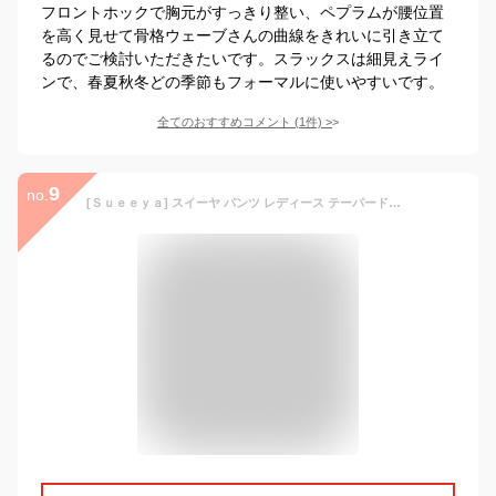
フロントホックで胸元がすっきり整い、ペプラムが腰位置
を高く見せて骨格ウェーブさんの曲線をきれいに引き立て
るのでご検討いただきたいです。スラックスは細見えライ
ンで、春夏秋冬どの季節もフォーマルに使いやすいです。
全てのおすすめコメント
(
1
件)
>
9
no.
[Ｓｕｅｅｙａ] スイーヤ パンツ レディース テーパードパンツ スラックス スーツパンツ ウエストゴム 着痩せ 美脚 知的 着回し力 仕事服 ロング ズボン オフィス カジュアル 通勤 春 夏 秋