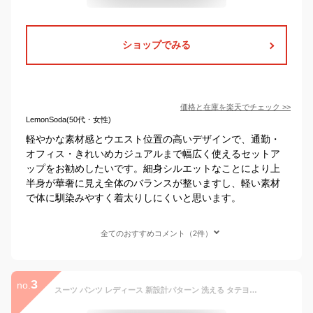
ショップでみる
価格と在庫を
楽天
でチェック
>>
LemonSoda(50代・女性)
軽やかな素材感とウエスト位置の高いデザインで、通勤・
オフィス・きれいめカジュアルまで幅広く使えるセットア
ップをお勧めしたいです。細身シルエットなことにより上
半身が華奢に見え全体のバランスが整いますし、軽い素材
で体に馴染みやすく着太りしにくいと思います。
全てのおすすめコメント（2件）
3
no.
スーツ パンツ レディース 新設計パターン 洗える タテヨコ ストレッチ テーラード ジャケット ストレート チャコールグレー/ネイビー/黒 S M L LL 3L 4L 5L 6L ビジネス セットアップ ニッセン nissen