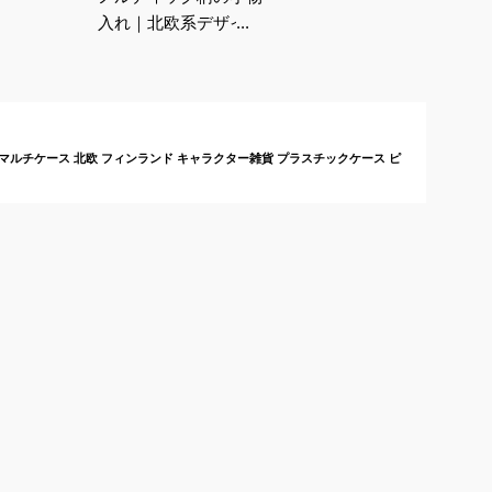
入れ｜北欧系デザイン
で使いやすい！コンパ
クトな薬入れはありま
すか？
 マルチケース 北欧 フィンランド キャラクター雑貨 プラスチックケース ピ