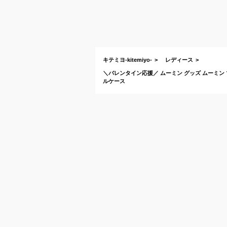
キテミヨ-kitemiyo-
レディース
＼バレンタイン応援／ ムーミン グッズ ムーミン
ルケース