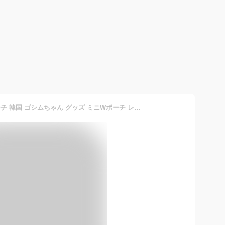
チェゴシム ポーチ ミニポーチ 韓国 ゴシムちゃん グッズ ミニWポーチ レディース 仕切り 仕切り付き 2層 小さめ 小さい 小物入れ 可愛い かわいい おしゃれ 軽い 軽量 持ち運び 小物 雑貨 韓国キャラクター 韓国雑貨 総柄 にこにこ うさゴシム ねこゴシム とりゴシム