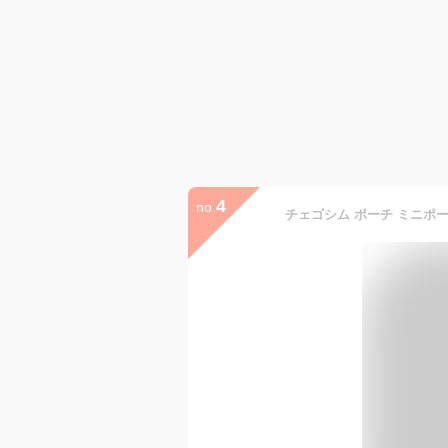
4
no.