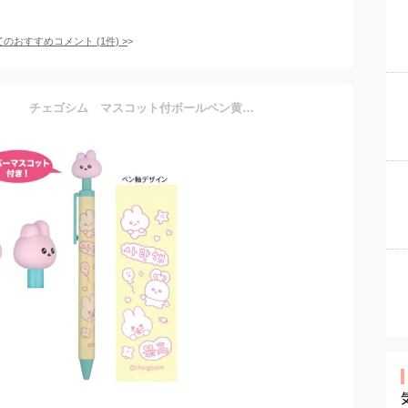
てのおすすめコメント
(
1
件)
>
【送料無料】 【日本製】 チェゴシム マスコット付ボールペン黄色 イエロー うさゴシム 動物 アニマル 韓国 キャラクター ボールペン 筆記用具 文房具 学校 勉強 雑貨 グッズ かわいい