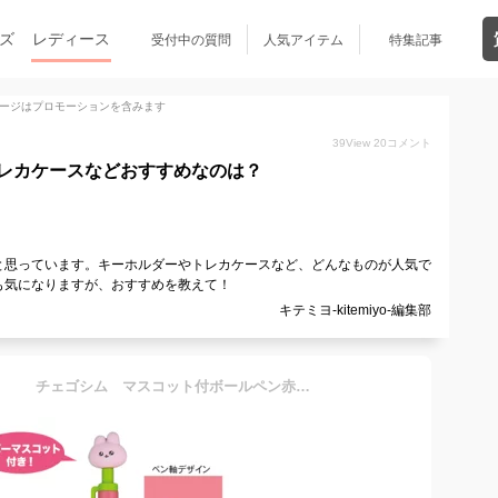
ズ
レディース
受付中の質問
人気アイテム
特集記事
ージはプロモーションを含みます
39
View
20
コメント
レカケースなどおすすめなのは？
と思っています。キーホルダーやトレカケースなど、どんなものが人気で
も気になりますが、おすすめを教えて！
キテミヨ-kitemiyo-編集部
【送料無料】 【日本製】 チェゴシム マスコット付ボールペン赤 レッド うさゴシム 動物 アニマル 韓国 キャラクター ボールペン 筆記用具 文房具 学校 勉強 雑貨 グッズ かわいい