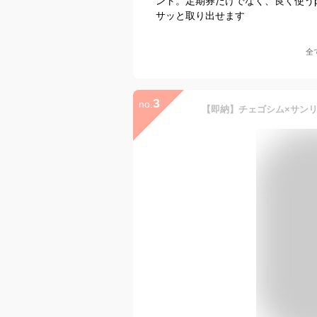
ント。定期券だけでなく、良く使う
サッと取り出せます
全
3
no.