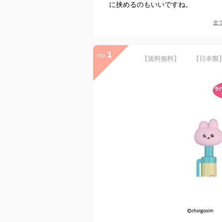
に挟めるのもいいですね。
全
1
no.