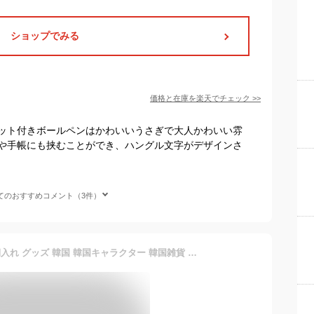
ショップでみる
価格と在庫を
楽天
でチェック
>>
ット付きボールペンはかわいいうさぎで大人かわいい雰
や手帳にも挟むことができ、ハングル文字がデザインさ
てのおすすめコメント（3件）
チェゴシム パスケース 定期入れ グッズ 韓国 韓国キャラクター 韓国雑貨 ゴシムちゃん リール付き レディース ケース ストラップ ストラップ付き 伸びる 外せる 1枚 2枚 リール リール付きパスケース 可愛い かわいい おしゃれ 大人 小学生 中学生 高校生 小物 雑貨 p