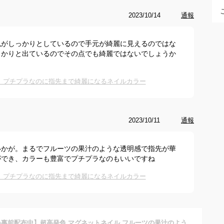
2023/10/14
通報
色がしっかりとしているので手元が綺麗に見えるのではな
っかりと出ているのでその点でも綺麗ではないでしょうか
｜プチプラなのに指先まで綺麗になるネイルカラー
2023/10/11
通報
いかが。まるでフルーツの果汁のような透明感で指先が華
ができ、カラーも豊富でプチプラなのもいいですね
｜プチプラなのに指先まで綺麗になるネイルカラー
【全品半額coupon事前配布中】超高発色 マグネットネイル フルーツの果汁のような透明感あふれる 「FruitMagnet」 カラージェル ジェルネイル クリアカラー フルーツマグネット ネイルジェル アートジェル ジェルネイル用品 爪 カラージェルネイル ネイル工房 にわちゃん