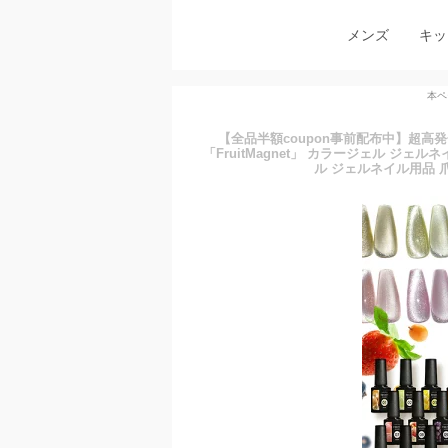
メンズ
キッ
本ペ
【全品半額coupon事前配布中】超高
「FruitMagnet」 カラージェル ジ
ル ジェルネイル用品 