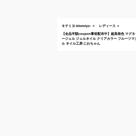
キテミヨ-kitemiyo-
レディース
【全品半額coupon事前配布中】超高発色 マグネッ
ージェル ジェルネイル クリアカラー フルーツマ
ル ネイル工房 にわちゃん