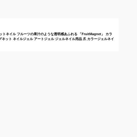
に！人気色のネイルカ
指先まで綺麗になるネ
ラーは？
イルカラー
トネイル フルーツの果汁のような透明感あふれる 「FruitMagnet」 カラ
グネット ネイルジェル アートジェル ジェルネイル用品 爪 カラージェルネイ