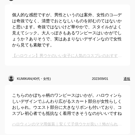
個人的な感想ですが、男性というのは案外、女性のコ―デ
は奇抜でなく、清楚でおとなしいものを好むのてはないか
と思います。奇抜ではないけど華やかで、スタイルがよく
見えてシック。大人っぽさもあるワンピースはいかがでし
ょうか？ありそうで、実はあまりないデザインなので女性
から見ても素敵です。
【ハロウィン】男ウケのいい女子に人気のコスプレのおすすめは？
KUMIKAN(40代・女性)
2023/09/01
通報
こちらのかぼちゃ柄のワンピースはいかが。ハロウィンら
しいデザインでふんわり広がるスカート部分が女性らしく
おしゃれ。ウエスト部分に大きなリボンも付いており、コ
スプレ初心者でも抵抗なく着用できそうなのがいいですね
ハロウィンのママ用仮装｜安くて子供ウケが良い！怖がられないコスプレ衣装のおすすめは？