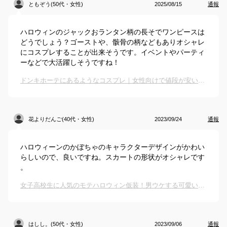
ともぞう(50代・女性)
2025/08/15
通報
ハロウィンのジャックおランタン柄の長そでワンピースは
どうでしょう？ゴーストや、骸骨の柄などもありオシャレ
にコスプレすることが出来そうです。イベントやパーティ
ーなどで大活躍しそうですね！
ドンキホーテにあるようなコスプレ｜女性向けで値段が安いおすすめは？
花よりだんご(40代・女性)
2023/09/24
通報
ハロウィーンのかぼちゃのキャラクターデザインがかわい
らしいので、良いですね。スカートの形状がオシャレです
。
女子高校生に人気のモテハロウィン仮装！男ウケする可愛いコスプレのおすすめは？
はしし。(50代・女性)
2023/09/06
通報