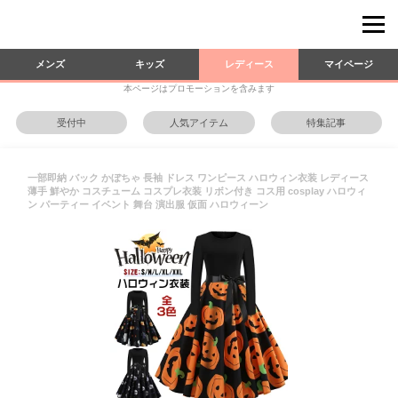
メンズ
キッズ
レディース
マイページ
本ページはプロモーションを含みます
受付中
人気アイテム
特集記事
一部即納 バック かぼちゃ 長袖 ドレス ワンピース ハロウィン衣装 レディース
薄手 鮮やか コスチューム コスプレ衣装 リボン付き コス用 cosplay ハロウィ
ン パーティー イベント 舞台 演出服 仮面 ハロウィーン