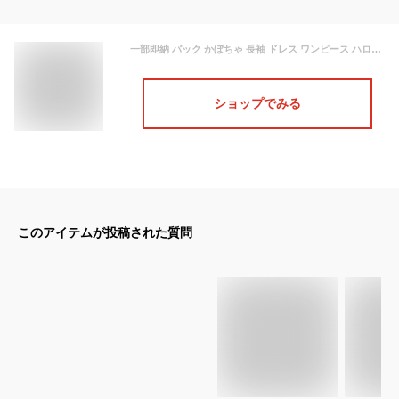
一部即納 バック かぼちゃ 長袖 ドレス ワンピース ハロウィン衣装 レディース 薄手 鮮やか コスチューム コスプレ衣装 リボン付き コス用 cosplay ハロウィン パーティー イベント 舞台 演出服 仮面 ハロウィーン
ショップでみる
このアイテムが投稿された質問