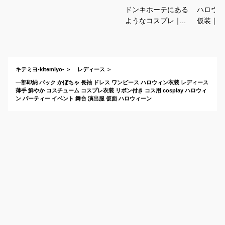
ドンキホーテにある
ハロウィ
ようなコスプレ｜女
仮装｜安
性向けで値段が安い
ケが良い
おすすめは？
ないコス
おすすめ
キテミヨ-kitemiyo-
レディース
一部即納 バック かぼちゃ 長袖 ドレス ワンピース ハロウィン衣装 レディース
薄手 鮮やか コスチューム コスプレ衣装 リボン付き コス用 cosplay ハロウィ
ン パーティー イベント 舞台 演出服 仮面 ハロウィーン