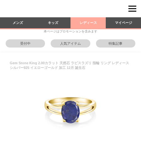
メンズ
キッズ
レディース
マイページ
本ページはプロモーションを含みます
受付中
人気アイテム
特集記事
Gem Stone King 2.00カラット 天然石 ラピスラズリ 指輪 リング レディース
シルバー925 イエローゴールド 加工 12月 誕生石