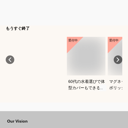
もうすぐ終了
受付中
受付中
60代の水着選びで体
マグネッ
型カバーもできるお
ポリッシ
すすめは？
おすすめ
Our Vision