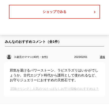
ショップでみる
みんなのおすすめコメント（全
1
件）
３歳児のママ☆(40代・女性)
2023/02/01
通報
邪気を退けるパワーストーン、ラピスラズリはいかがでし
ょうか。古代エジプト時代から護符として使われるなど、
お守りジュエリーにおすすめの天然石です。
厄除けリング｜人気のつけっぱなしお守り指輪のおすすめは？