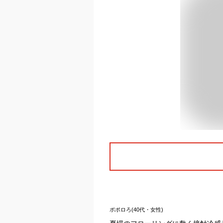
ポポロろ(40代・女性)