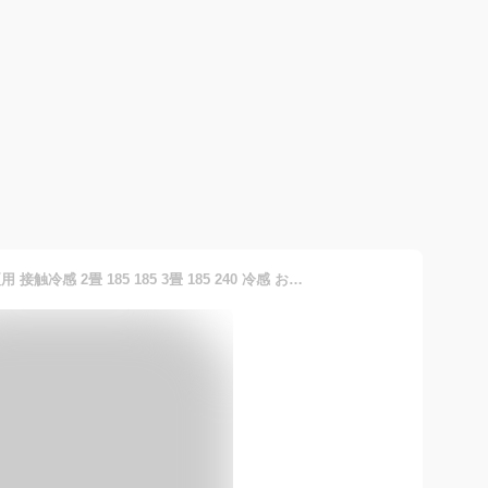
【公式】ラグ ラグマット 夏用 接触冷感 2畳 185 185 3畳 185 240 冷感 おしゃれ 2畳 3畳 ひんやり 冷感ラグ 極厚 夏用冷感 オシャレ オールシーズン 夏 通年 5cm 厚手 高反発 弾力性 防音 カーペット 冷たい 冬 極厚 厚み 防音 すべり止めACRGR-1818 ACRGR-1824