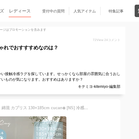
ズ
レディース
受付中の質問
人気アイテム
特集記事
ージはプロモーションを含みます
72
View
24
コメント
ゃれでおすすすめなのは？
いい接触冷感ラグを探しています。せっかくなら部屋の雰囲気に合うおし
すいものが気になります。おすすめはありますか？
キテミヨ-kitemiyo-編集部
ラグ 洗える 北欧 レーヨン・綿混 カプリス 130×185cm cucan◆ [NS] 冷感ラグ ラグ 夏 接触冷感 柄 ラグマット おしゃれ 省エネ 節電 ラグ 冬用 オールシーズン ラグ 3畳 長方形 大きめ 丸洗い 涼感 カーペット ベージュ グレー 日本製