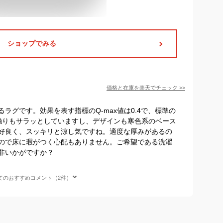
ショップでみる
価格と在庫を
楽天
でチェック
>>
ラグです。効果を表す指標のQ-max値は0.4で、標準の
触りもサラッとしていますし、デザインも寒色系のベース
好良く、スッキリと涼し気ですね。適度な厚みがあるの
ので床に瑕がつく心配もありません。ご希望である洗濯
非いかがですか？
てのおすすめコメント（2件）