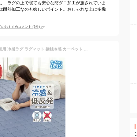
し、ラグの上で寝ても安心な防ダニ加工が施されていま
は耐熱加工なのも嬉しいポイント。おしゃれな上に多機
てのおすすめコメント
(
1
件)
>
＼6/8限定10％OFF／ ラグ 夏用 冷感ラグ ラグマット 接触冷感 カーペット ひんやり ひんやりラグ もちもち 低反発 ウレタン 滑り止め付き 吸湿速乾 滑りにくい 夏 無地 シンプル グレー ベージュ ストライプ 130×185 185×185 190×240 1.5畳 2畳 3畳