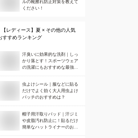
ルの靴擦れ防止対策を教えて
ください！
【レディース】
夏 × その他
の人気
おすすめランキング
汗臭いに効果的な洗剤｜しっ
かり落とす！スポーツウェア
の洗濯にもおすすめな最強洗
剤は？
虫よけシール｜服などに貼る
だけでよく効く大人用虫よけ
パッチのおすすめは？
帽子用汗取りパッド｜汗ジミ
や皮脂汚れ防止に！貼るだけ
簡単なハットライナーのおす
すめは？