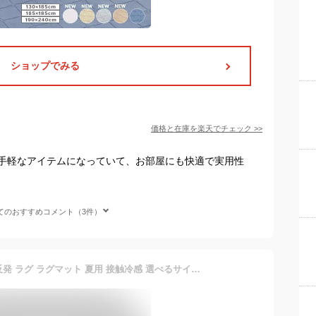
ショップでみる
価格と在庫を
楽天
でチェック
>>
手軽なアイテムになっていて、お部屋にも快適で実用性
てのおすすめコメント（3件）
【5％オフクーポン！】 低反発 ラグ ラグマット 夏用 接触冷感 選べるサイズ ひんやり ラグマット 低反発 厚20mm 防音 フロア 床 滑り止め付 厚手 ふかふか 北欧 冷感 涼しい クールマット 節電 エコ 極厚 夏