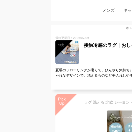
メンズ
キッ
本ペ
最終更新日：2026/07/09
接触冷感のラグ｜おし
決定
夏場のフローリングが暑くて、ひんやり気持ち
ゃれなデザインで、洗えるものなど手入れしや
Pick
Up