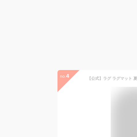
4
no.