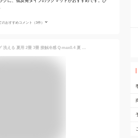
ラグに、低反発タイプのラグマットがおすすめです。ひ
。
てのおすすめコメント（3件）
【期間限定特別値下げ】ラグ 洗える 夏用 2畳 3畳 接触冷感 Q-max0.4 夏 ジャガード ラグマット 約180×180cm 約180×230cm 杢調 サークル柄 霜降り ひんやり カーペット リアム