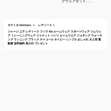
グウェアセット、50
代女性に似合う初心
者向けのおすすめ
は？
キテミヨ-kitemiyo-
レディース
ジャージ 上下 レディース フィラ fila ルームウェア スポーツウェア ジムウェ
ア トレーニングウェア ジャケット パンツ ルームウエア ジョギング ウォーキ
ング ランニング ブラック チャコール ネイビー シンプル おしゃれ 大人用 運
動着 送料無料 母の日 プレゼント