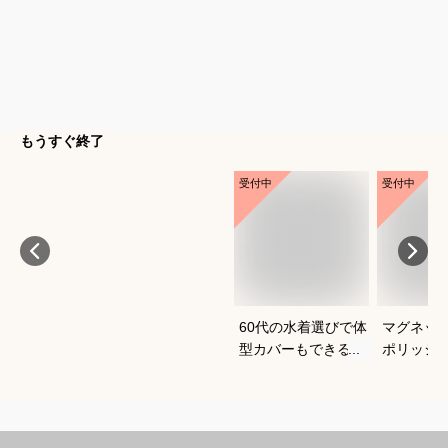
もうすぐ終了
受付中
受付中
60代の水着選びで体
マグネッ
型カバーもできるお
ポリッシ
すすめは？
おすすめ