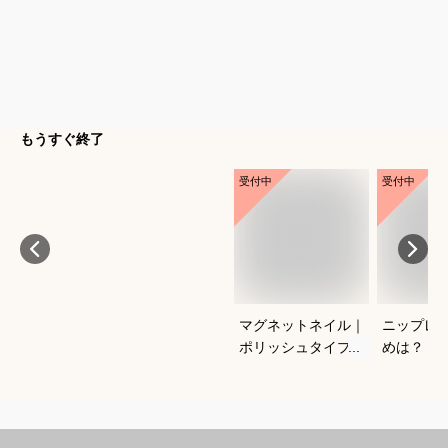
もうすぐ終了
受付中
受付中
マグネットネイル｜
ニップレ
ポリッシュタイプで
めは？
おすすめは？