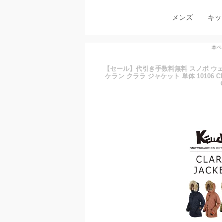
メンズ
キッ
本ペ
【セール】代引き手数料無料 スノボ ウェア
ケラン クララ ジャケット 単体 10106 C