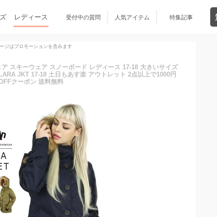
ズ
レディース
受付中の質問
人気アイテム
特集記事
ージはプロモーションを含みます
 スキーウェア スノーボード レディース 17-18 大きいサイズ
LARA JKT 17-18 土日もあす楽 アウトレット 2点以上で1000円
OFFクーポン 送料無料