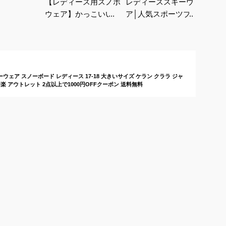
【レディース用スノボ
レディーススキーウェ
ウェア】かっこいい人
ア│人気スポーツブラ
気ボードジャケットの
ンドで、おしゃれなウ
おすすめは？
ェアのおすすめは？
ェア スノーボード レディース 17-18 大きいサイズ ケラン クララ ジャ
日もあす楽 アウトレット 2点以上で1000円OFFクーポン 送料無料