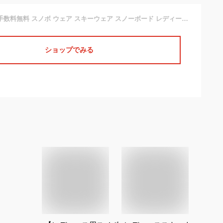
【セール】代引き手数料無料 スノボ ウェア スキーウェア スノーボード レディース 17-18 大きいサイズ ケラン クララ ジャケット 単体 10106 CLARA JKT 17-18 土日もあす楽 アウトレット 2点以上で1000円OFFクーポン 送料無料
ショップでみる