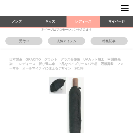
メンズ
キッズ
レディース
マイページ
本ページはプロモーションを含みます
受付中
人気アイテム
特集記事
日本製傘 GRACITO グラシト グラス骨使用 UVカット加工 甲州織先
染 レディース 折り畳み傘 上品なペイズリー＆バラ柄 冠婚葬祭 フォ
ーマル オールマイティに使えるデザイン 26189