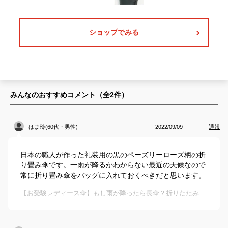
ショップでみる
みんなのおすすめコメント（全
2
件）
はま玲(60代・男性)
2022/09/09
通報
日本の職人が作った礼装用の黒のペーズリーローズ柄の折
り畳み傘です。一雨が降るかわからない最近の天候なので
常に折り畳み傘をバッグに入れておくべきだと思います。
【お受験レディース傘】もし雨が降ったら長傘？折りたたみ？母親に人気のおすすめは？