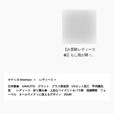
【お受験レディース
傘】もし雨が降った
ら長傘？折りたた
み？母親に人気のお
すすめは？
キテミヨ-kitemiyo-
レディース
日本製傘 GRACITO グラシト グラス骨使用 UVカット加工 甲州織先
染 レディース 折り畳み傘 上品なペイズリー＆バラ柄 冠婚葬祭 フォ
ーマル オールマイティに使えるデザイン 26189