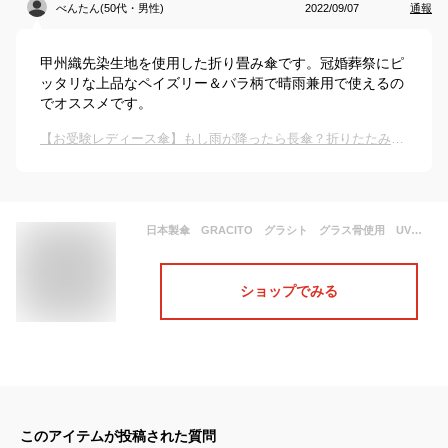
べんたん(50代・男性)
2022/09/07
通報
甲州織先染生地を使用した折り畳み傘です。冠婚葬祭にピ
ッタリな上品なペイズリー＆バラ柄で晴雨兼用で使えるの
でオススメです。
【お受験レディース傘】もし雨が降ったら長傘？折りたたみ？母親に人気のおすすめは？
日本製傘 GRACITO グラシト グラス骨使用 UVカット加工 甲州織先染 レディース 折り畳み傘 上品なペイズリー＆バラ柄 冠婚葬祭 フォーマル オールマイティに使えるデザイン 26189
ショップでみる
このアイテムが投稿された質問