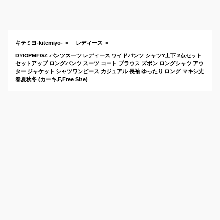
レディース向け！安
ちんなの
いしおしゃれなきれ
な映えセ
いめママスーツのお
は？
すすめは？
キテミヨ-kitemiyo-
レディース
DYIOPMFGZ パンツスーツ レディース ワイドパンツ シャツ?上下 2点セット
セットアップ ロングパンツ スーツ コート ブラウス ズボン ロングシャツ アウ
ター ジャケット シャツワンピース カジュアル 長袖 ゆったり ロング マキシ丈
春夏秋冬 (カーキ,F,Free Size)