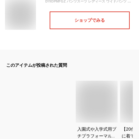
DYIOPMFGZ パンツスーツ レディース ワイドパンツ シャツ?上下 2点セット セットアップ ロングパンツ スーツ コート ブラウス ズボン ロングシャツ アウター ジャケット シャツワンピース カジュアル 長袖 ゆったり ロング マキシ丈 春夏秋冬 (カーキ,F,Free Size)
ショップでみる
このアイテムが投稿された質問
入園式や入学式用プ
【20代
チプラフォーマル｜
に着てい