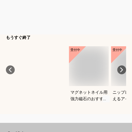
もうすぐ終了
受付中
受付中
マグネットネイル用
ニップレ
強力磁石のおすすめ
えるアイ
は？
すめを教
い。