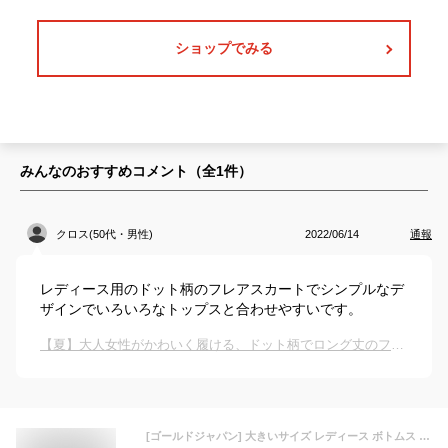
ショップでみる
みんなのおすすめコメント（全
1
件）
クロス(50代・男性)
2022/06/14
通報
レディース用のドット柄のフレアスカートでシンプルなデ
ザインでいろいろなトップスと合わせやすいです。
【夏】大人女性がかわいく履ける、ドット柄でロング丈のフレアスカートを教えてください。
[ゴールドジャパン] 大きいサイズ レディース ボトムス スカート ロング ドット柄 ウエストゴム バルーン 変形 フレア nw-20019 4L ホワイト