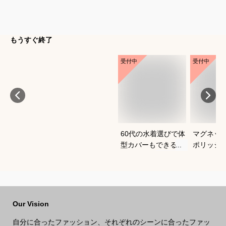
もうすぐ終了
受付中
受付中
60代の水着選びで体
マグネッ
型カバーもできるお
ポリッシ
すすめは？
おすすめ
Our Vision
自分に合ったファッション、それぞれのシーンに合ったファッ