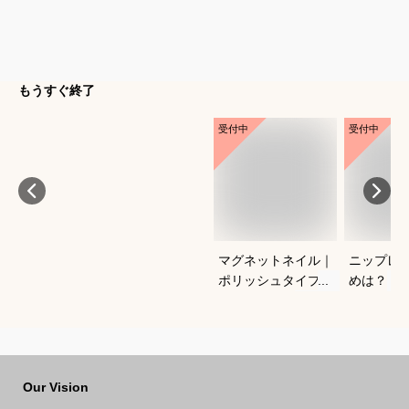
もうすぐ終了
受付中
受付中
マグネットネイル｜
ニップレ
ポリッシュタイプで
めは？
おすすめは？
Our Vision