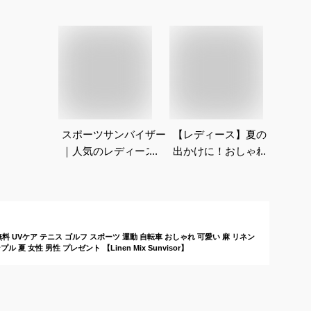
スポーツサンバイザー
【レディース】夏のお
【レ
｜人気のレディースブ
出かけに！おしゃれな
も紫
ランドの帽子などのお
サンバイザーのおすす
のゴ
すすめは？
めは？
めは
UVケア テニス ゴルフ スポーツ 運動 自転車 おしゃれ 可愛い 麻 リネン
夏 女性 男性 プレゼント 【Linen Mix Sunvisor】