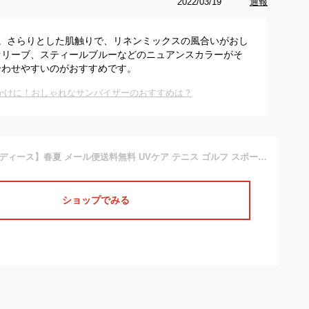
2022/03/19
通報
。さらりとした肌触りで、リネンミックスの風合いがおし
オリーブ、スティールブルーなどのニュアンスカラーがそ
合わせやすいのがおすすめです。
かけに！おしゃれなサンバイザーのおすすめは？
【サンバイザー レディース】春夏 メール便送料無料 UVケア テニス ゴルフ スポーツ 運動 自転車 おしゃれ 可愛い 麻 リネン つば長 つば広 紫外線対策 メンズ サイズ調節 シンプル 夏 女性 男性 プレゼント 【Linen Mix Sunvisor】
ショップでみる