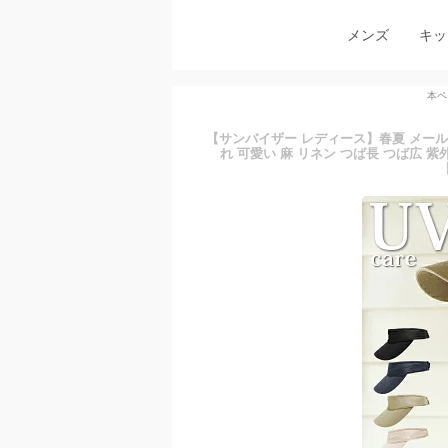
メンズ
キッ
本ペ
【サンバイザー レディース】春夏 メール便
れ 可愛い 麻 リネン つば長 つば広 紫
【