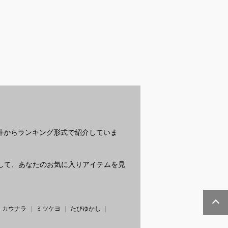
シャブルなミニ
大きいサイズのジレで
ニップレスのおすすめ
ナ
ダーバッグ｜お
おすすめは？
は？
げ
で人気のおすす
お
？
条件からランキング形式で紹介していま
質問して、あなたのお気に入りアイテムを見
カウナラ
ミツケヨ
たびゆかし