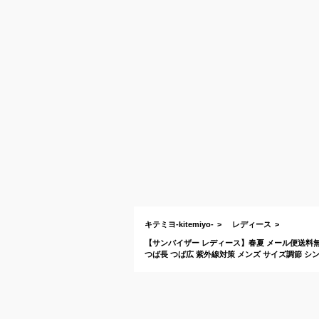
キテミヨ-kitemiyo-
レディース
【サンバイザー レディース】春夏 メール便送料無料 
つば長 つば広 紫外線対策 メンズ サイズ調節 シンプル 