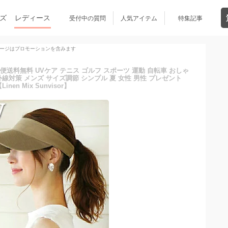
ズ
レディース
受付中の質問
人気アイテム
特集記事
ージはプロモーションを含みます
送料無料 UVケア テニス ゴルフ スポーツ 運動 自転車 おしゃ
外線対策 メンズ サイズ調節 シンプル 夏 女性 男性 プレゼント
Linen Mix Sunvisor】