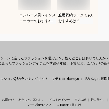
コンバース風レインス
服用収納ラックで安い
ウォッ
ニーカーのおすすめ
おすすめは？
ショル
は？
しゃれ
めは？
のシーンに合ったファッションを選ぶとき、悩んだことはありませんか
なシーンに合ったファッションアイテムを季節や年齢、予算など、こだわりの
ションQ&Aランキングサイト「キテミヨ-kitemiyo-」でみんなに
お湯たび
わたしと、暮らし。
ベストオイシー
モノスポ
野に行く。
ハーブ酒のススメ
Ｇ-Ranking 推し活