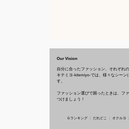
Our Vision
自分に合ったファッション、それぞれ
キテミヨ-kitemiyo-では、様々
す。
ファッション選びで困ったときは、ファッ
つけましょう！
Ｇランキング
だれどこ
オクルヨ