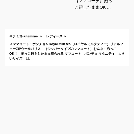
【ママコーデ】抱っ
こ紐したままOK！ビ
ッグシルエットのき
れいめコートは？
キテミヨ-kitemiyo-
レディース
＜ママコート・ポンチョ＞Royal Milk tea（ロイヤルミルクティー）リアルフ
ァーZIPウールパリス （ジッパータイプのママコート）おんぶ・抱っこ
OK！ 抱っこ紐をしたまま着られる ママコート ポンチョ マタニティ 大き
いサイズ LL