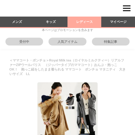
メンズ
キッズ
レディース
マイページ
本ページはプロモーションを含みます
受付中
人気アイテム
特集記事
＜ママコート・ポンチョ＞Royal Milk tea（ロイヤルミルクティー）リアルフ
ァーZIPウールパリス （ジッパータイプのママコート）おんぶ・抱っこ
OK！ 抱っこ紐をしたまま着られる ママコート ポンチョ マタニティ 大き
いサイズ LL