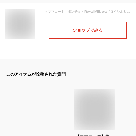
＜ママコート・ポンチョ＞Royal Milk tea（ロイヤルミルクティー）リアルファーZIPウールパリス （ジッパータイプのママコート）おんぶ・抱っこOK！ 抱っこ紐をしたまま着られる ママコート ポンチョ マタニティ 大きいサイズ LL
ショップでみる
このアイテムが投稿された質問