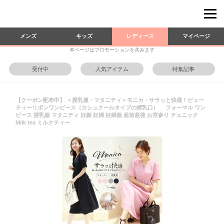
メンズ
キッズ
レディース
マイページ
本ページはプロモーションを含みます
受付中
人気アイテム
特集記事
【クーポン配布中】 ＜授乳服・マタニティ＞モニカ・サラッと快適！ビュー
ティーリボンワンピース（カシュクールタイプの授乳口） フォーマル ワン
ピース 授乳服 マタニティ 妊娠 妊婦 妊婦服 産前産後 お宮参り チュニック
Milk tea ミルクティー