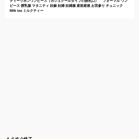
ティーリボンワンピース（カシュクールタイプの授乳口） フォーマル ワン
ピース 授乳服 マタニティ 妊娠 妊婦 妊婦服 産前産後 お宮参り チュニック
Milk tea ミルクティー
もうすぐ終了