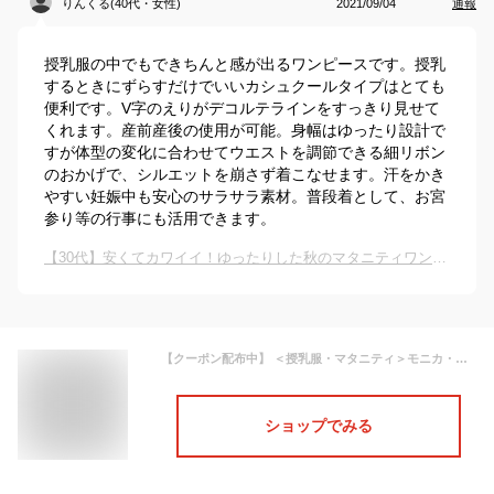
りんくる(40代・女性)
2021/09/04
通報
授乳服の中でもできちんと感が出るワンピースです。授乳
するときにずらすだけでいいカシュクールタイプはとても
便利です。V字のえりがデコルテラインをすっきり見せて
くれます。産前産後の使用が可能。身幅はゆったり設計で
すが体型の変化に合わせてウエストを調節できる細リボン
のおかげで、シルエットを崩さず着こなせます。汗をかき
やすい妊娠中も安心のサラサラ素材。普段着として、お宮
参り等の行事にも活用できます。
【30代】安くてカワイイ！ゆったりした秋のマタニティワンピースを教えて！
【クーポン配布中】 ＜授乳服・マタニティ＞モニカ・サラッと快適！ビューティーリボンワンピース（カシュクールタイプの授乳口） フォーマル ワンピース 授乳服 マタニティ 妊娠 妊婦 妊婦服 産前産後 お宮参り チュニック Milk tea ミルクティー
ショップでみる