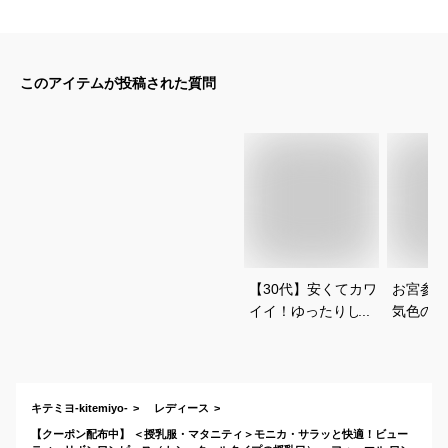
このアイテムが投稿された質問
【30代】安くてカワ
お宮参り
イイ！ゆったりした
気色のセ
秋のマタニティワン
が欲しい
ピースを教えて！
おすすめ
キテミヨ-kitemiyo-
レディース
【クーポン配布中】 ＜授乳服・マタニティ＞モニカ・サラッと快適！ビュー