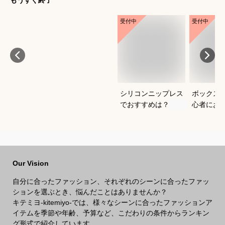
受付中
受付中
シリコンニップレス
ボックス
でおすすめは？
心者にお
気モデル
ださい
Our Vision
自分に合ったファッション、それぞれのシーンに合ったファッ
ションを選ぶとき、悩んだことはありませんか？
キテミヨ-kitemiyo-では、様々なシーンに合ったファッションア
イテムを季節や年齢、予算など、こだわりの条件からランキン
グ形式で紹介しています。