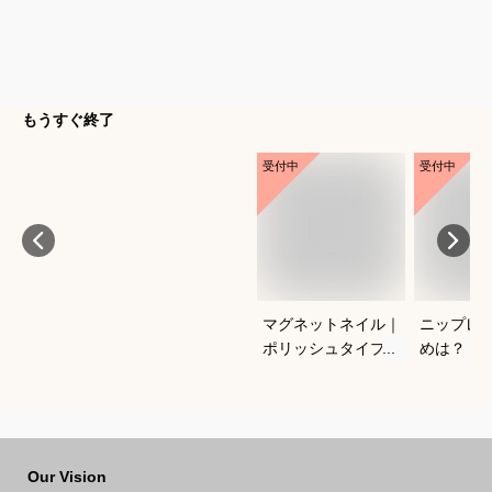
もうすぐ終了
受付中
受付中
マグネットネイル｜
ニップレ
ポリッシュタイプで
めは？
おすすめは？
Our Vision