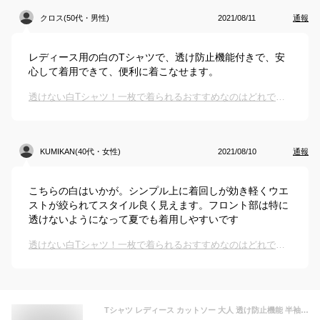
クロス(50代・男性)
2021/08/11
通報
レディース用の白のTシャツで、透け防止機能付きで、安
心して着用できて、便利に着こなせます。
透けない白Tシャツ！一枚で着られるおすすめなのはどれですか？
KUMIKAN(40代・女性)
2021/08/10
通報
こちらの白はいかが。シンプル上に着回しが効き軽くウエ
ストが絞られてスタイル良く見えます。フロント部は特に
透けないようになって夏でも着用しやすいです
透けない白Tシャツ！一枚で着られるおすすめなのはどれですか？
Tシャツ レディース カットソー 大人 透け防止機能 半袖 七分袖 長袖 ダブルフロント コットン 綿 無地 ボーダー スーツ インナー 白 Uネック シームレス 胸部分2重 裏地付き 透けない メール便 シンプル オフィス リクルート ユニフォーム 制服 S M L LL 3L Funny Jinx A42