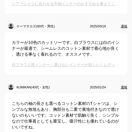
シアーシャツに合わせる半袖インナーのおすすめを教えてください
ケーマサカズ(60代・男性)
2025/03/19
通報
カラーが10色のカットソーです。白ブラウスには白のイン
ナーが最適で、シームレスのコットン素材で着心地が良く
、透ける事なく着れるので、オススメです。
白ブラウス用インナー｜透けないインナーが欲しい！レディース下着のおすすめは？
KUMIKAN(40代・女性)
2025/01/24
通報
こちらの袖の長さも選べるコットン素材のTシャツは、シ
ンプルな無地もあり、胸部分も二重で裏地付きなので透け
ないのもいいです。コットン素材で肌触り良く、シンプル
なので仕事着としても重宝し、吸汗性にも優れているのが
いいですね。