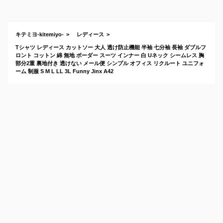
ださい
ださい
キテミヨ-kitemiyo-
レディース
Tシャツ レディース カットソー 大人 透け防止機能 半袖 七分袖 長袖 ダブルフ
ロント コットン 綿 無地 ボーダー スーツ インナー 白 Uネック シームレス 胸
部分2重 裏地付き 透けない メール便 シンプル オフィス リクルート ユニフォ
ーム 制服 S M L LL 3L Funny Jinx A42