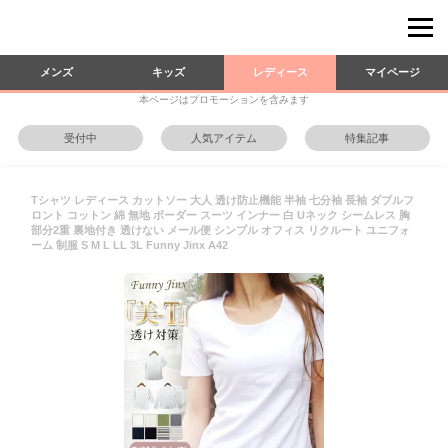
メンズ
キッズ
レディース
マイページ
本ページはプロモーションを含みます
受付中
人気アイテム
特集記事
Tシャツ レディース カットソー 大人 透け防止機能 半袖 七分袖 長袖 ダブルフ
ロント コットン 綿 無地 ボーダー スーツ インナー 白 Uネック シームレス 胸
部分2重 裏地付き 透けない メール便 シンプル オフィス リクルート ユニフォ
ーム 制服 S M L LL 3L Funny Jinx A42