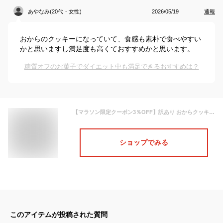
あやなみ(20代・女性)
2026/05/19
通報
おからのクッキーになっていて、食感も素朴で食べやすい
かと思いますし満足度も高くておすすめかと思います。
糖質オフのお菓子でダイエット中も満足できるおすすめは？
【マラソン限定クーポン3％OFF】訳あり おからクッキー 1kg グルテンフリー 砂糖不使用 低糖質 置き換え 食品 おやつ ダイエット ダイエット食品 置き換えダイエット 豆乳おからクッキー お菓子 糖質制限 スイーツ 1000g【325129-1000】【訳あり・割れ】 送料無料
ショップでみる
このアイテムが投稿された質問