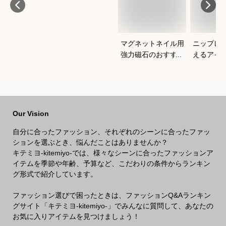
マグネットネイル用
ニップレ
強力磁石のおすすめ
えるアイ
は？
すめを教
い。
Our Vision
自分に合ったファッション、それぞれのシーンに合ったファッ
ションを選ぶとき、悩んだことはありませんか？
キテミヨ-kitemiyo-では、様々なシーンに合ったファッションア
イテムを季節や年齢、予算など、こだわりの条件からランキン
グ形式で紹介しています。
ファッション選びで困ったときは、ファッションQ&Aランキン
グサイト「キテミヨ-kitemiyo-」でみんなに質問して、あなたの
お気に入りアイテムを見つけましょう！