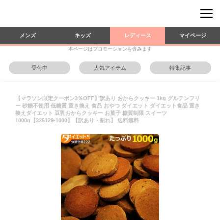
メンズ
キッズ
レディース
マイページ
本ページはプロモーションを含みます
受付中
人気アイテム
特集記事
【マラソン限定クーポン3％OFF】訳あり おからクッキー 1kg グルテンフリ
ー 砂糖不使用 低糖質 置き換え 食品 おやつ ダイエット ダイエット食品 置き
換えダイエット 豆乳おからクッキー お菓子 糖質制限 スイーツ
1000g【325129-1000】【訳あり・割れ】 送料無料