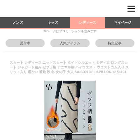
メンズ
キッズ
レディース
マイページ
本ページはプロモーションを含みます
受付中
人気アイテム
特集記事
スカート レディース ニットスカート タイトシルエット ミディ丈 ロングスカ
ート ジャガード編み ゼブラ柄 アニマル柄 ハイウエスト ウエストゴム入り ス
リット入り 暖かい 通勤 秋 冬 女の子 大人 SAISON DE PAPILLON sdp8104