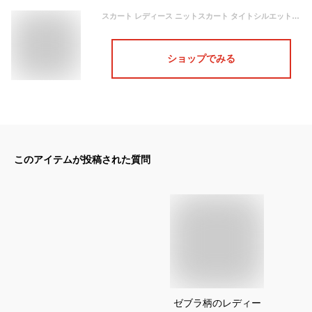
スカート レディース ニットスカート タイトシルエット ミディ丈 ロングスカート ジャガード編み ゼブラ柄 アニマル柄 ハイウエスト ウエストゴム入り スリット入り 暖かい 通勤 秋 冬 女の子 大人 SAISON DE PAPILLON sdp8104
ショップでみる
このアイテムが投稿された質問
ゼブラ柄のレディー