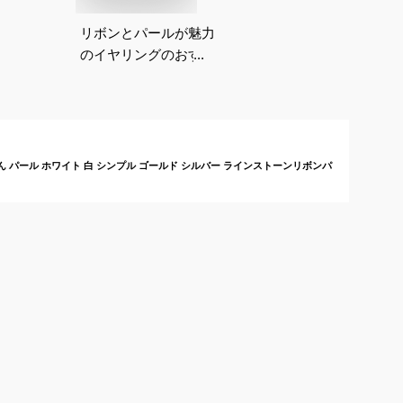
リボンとパールが魅力
のイヤリングのおすす
めって？
りぼん パール ホワイト 白 シンプル ゴールド シルバー ラインストーンリボンパ