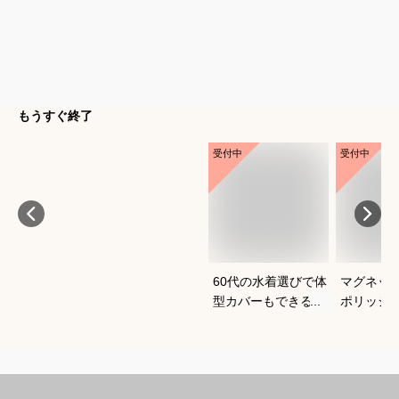
もうすぐ終了
受付中
受付中
60代の水着選びで体
マグネッ
型カバーもできるお
ポリッシ
すすめは？
おすすめ