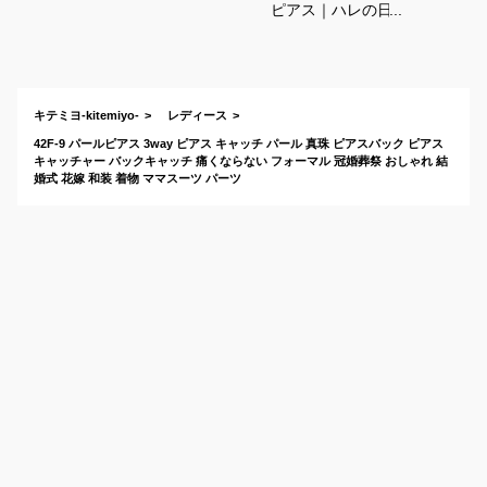
ピアス｜ハレの日に
おすすめ！さりげな
く華やかなピアス
は？
キテミヨ-kitemiyo-
レディース
42F-9 パールピアス 3way ピアス キャッチ パール 真珠 ピアスバック ピアス
キャッチャー バックキャッチ 痛くならない フォーマル 冠婚葬祭 おしゃれ 結
婚式 花嫁 和装 着物 ママスーツ パーツ