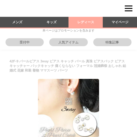
メンズ
キッズ
レディース
マイページ
本ページはプロモーションを含みます
受付中
人気アイテム
特集記事
42F-9 パールピアス 3way ピアス キャッチ パール 真珠 ピアスバック ピアス
キャッチャー バックキャッチ 痛くならない フォーマル 冠婚葬祭 おしゃれ 結
婚式 花嫁 和装 着物 ママスーツ パーツ