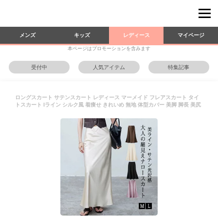
メンズ
キッズ
レディース
マイページ
本ページはプロモーションを含みます
受付中
人気アイテム
特集記事
ロングスカート サテンスカート レディース マーメイド フレアスカート タイ
トスカート Iライン シルク風 着痩せ きれいめ 無地 体型カバー 美脚 脚長 美尻