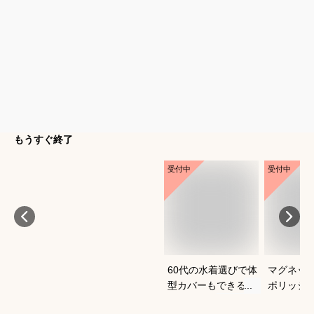
もうすぐ終了
受付中
受付中
60代の水着選びで体
マグネッ
型カバーもできるお
ポリッシ
すすめは？
おすすめ