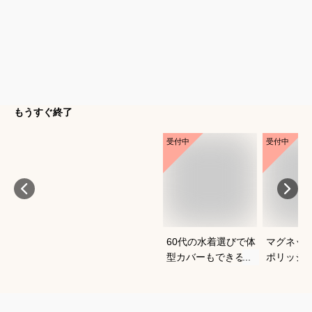
もうすぐ終了
受付中
受付中
60代の水着選びで体
マグネッ
型カバーもできるお
ポリッシ
すすめは？
おすすめ