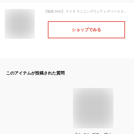
【福袋 2025】 ナイキ ランニングウェア レディース 6点 セット Tシャツ パンツ タイツ ソックス キャップ タオル 女性 初心者 コーディネート セット ヨガ ピラティス 上下 おしゃれ ジョギング インナー スパッツ スポーツ マラソン トレーニング 【送料無料】
ショップでみる
このアイテムが投稿された質問