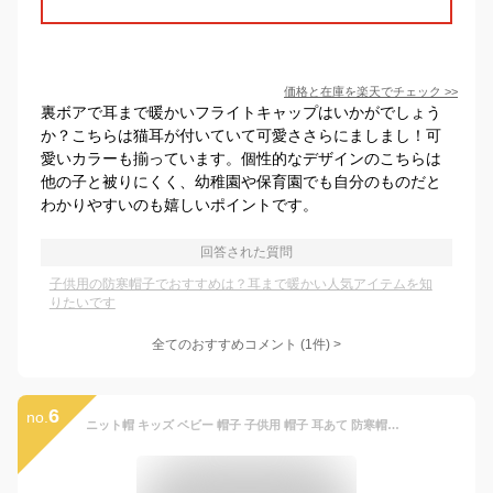
価格と在庫を
楽天
でチェック
>>
裏ボアで耳まで暖かいフライトキャップはいかがでしょう
か？こちらは猫耳が付いていて可愛ささらにましまし！可
愛いカラーも揃っています。個性的なデザインのこちらは
他の子と被りにくく、幼稚園や保育園でも自分のものだと
わかりやすいのも嬉しいポイントです。
回答された質問
子供用の防寒帽子でおすすめは？耳まで暖かい人気アイテムを知
りたいです
全てのおすすめコメント
(
1
件)
>
6
no.
ニット帽 キッズ ベビー 帽子 子供用 帽子 耳あて 防寒帽子 秋冬 ベビー 防寒 ボア ポンポン 男の子 女の子 冬用ハット 男女兼用 ベビーニット帽 赤ちゃん 女の子 男の子 耳保護付き 無地 柔らかい 暖かい かわいい 防風 防寒 保温