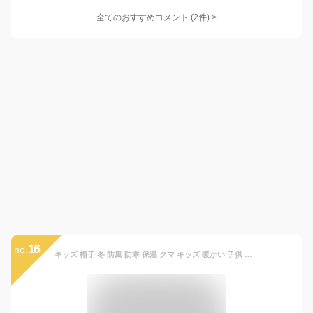
全てのおすすめコメント
(
2
件)
>
16
no.
キッズ 帽子 冬 防風 防寒 保温 クマ キッズ 暖かい 子供 女の子 男の子 キャップ フリース ボア キッズ帽子 かわいい クリスマス プレゼント 冬用ハット 暖かい 男女兼用 可愛い 耳保護付き ふわふわ 防寒帽子 冷え対策 誕生日 1歳 2歳