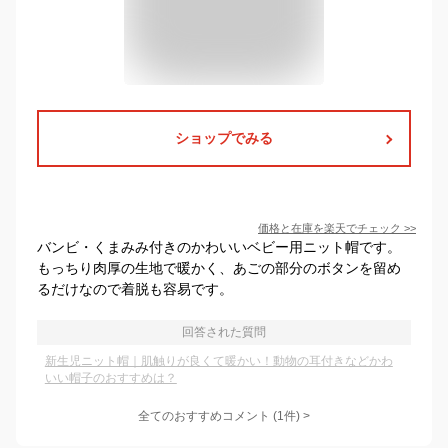
ショップでみる
価格と在庫を
楽天
でチェック
>>
バンビ・くまみみ付きのかわいいベビー用ニット帽です。
もっちり肉厚の生地で暖かく、あごの部分のボタンを留め
るだけなので着脱も容易です。
回答された質問
新生児ニット帽｜肌触りが良くて暖かい！動物の耳付きなどかわ
いい帽子のおすすめは？
全てのおすすめコメント
(
1
件)
>