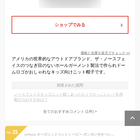
ショップでみる
価格と在庫を
楽天
でチェック
>>
アメリカの世界的なアウトドアブランド、ザ・ノースフェ
イスのつなぎ目のないホールガーメント製法で作られドー
ムロゴがおしゃれなキッズ向けニット帽子です。
回答された質問
ノースフェイスキッズニット帽｜あったかくてかっこいい！冬用
帽子のおすすめは？
全てのおすすめコメント
(
1
件)
>
21
no.
cofucu オーガニックコットン ベビー ポンポン付きベレー帽 ナチュラル | オーガニック コットン 帽子 ギフト ニット生地 ベビー用品 女の子 男の子 プレゼント ナチュラル 生地 ベビーグッズ 出産祝い お返し 新生児 [M便 1/1]