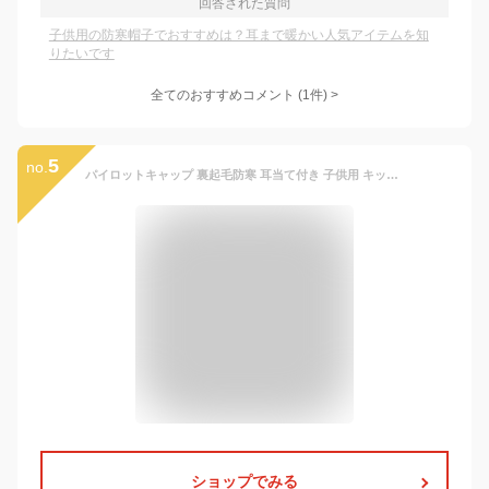
回答された質問
子供用の防寒帽子でおすすめは？耳まで暖かい人気アイテムを知
りたいです
全てのおすすめコメント
(
1
件)
>
5
no.
パイロットキャップ 裏起毛防寒 耳当て付き 子供用 キッズ帽子 【秋冬用】 フライトキャップ アビエイターハット ロシア帽風 ボアフリース 無地 お揃い レディース用 大きいサイズ 防寒帽子 子供帽子
ショップでみる