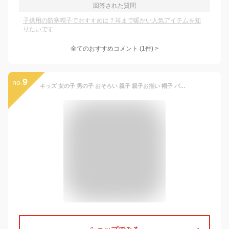
回答された質問
子供用の防寒帽子でおすすめは？耳まで暖かい人気アイテムを知
りたいです
全てのおすすめコメント
(
1
件)
>
9
no.
キッズ 女の子 男の子 おそろい 親子 親子お揃い 帽子 パイロットキャップ フライトキャップ レディース メンズ / Strange Park ストレンジパーク メルトン 恐竜 刺繍 サイドアップ キャップ /2way 耳当て 耳付き ファー キャップ おしゃれ オシャレ キャンプ 防寒 秋 冬/ p