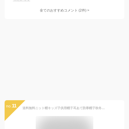
全てのおすすめコメント
(
2
件)
>
11
no.
送料無料ニット帽キッズ子供用帽子耳あて防寒帽子秋冬ベビー防寒ボアポンポン男の子女の子冬用ハットベビーニット帽赤ちゃん女の子男の子耳保護付き無地柔らかい暖かいかわいい防風防寒保温春秋冬【アンビエント】