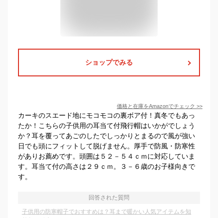
ショップでみる
価格と在庫を
Amazon
でチェック
>>
カーキのスエード地にモコモコの裏ボア付！真冬でもあっ
たか！こちらの子供用の耳当て付飛行帽はいかがでしょう
か？耳を覆ってあごのしたでしっかりとまるので風が強い
日でも頭にフィットして脱げません。厚手で防風・防寒性
がありお薦めです。頭囲は５２－５４ｃｍに対応していま
す。耳当て付の高さは２９ｃｍ。３－６歳のお子様向きで
す。
回答された質問
子供用の防寒帽子でおすすめは？耳まで暖かい人気アイテムを知