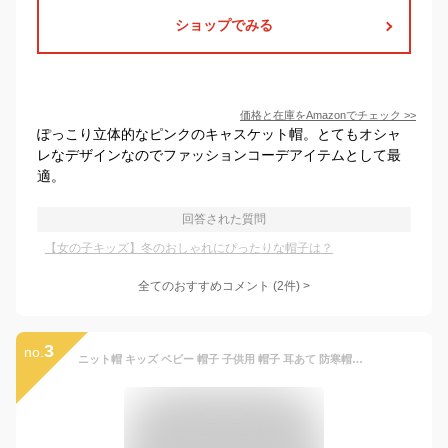
ショップでみる
価格と在庫を
Amazon
でチェック
>>
ぽっこり立体的なピンクのキャスケット帽。とてもオシャ
レなデザインなのでファッションコーデアイテムとして最
適。
回答された質問
【女の子キッズ】冬のおしゃれにぴったりな帽子は？
全てのおすすめコメント
(
2
件)
>
3
no.
ニット帽 キッズ ベビー 帽子 子供用 帽子 耳あて 防寒帽子 秋冬 ベビー 防寒 ボア ポンポン 男の子 女の子 冬用ハット 男女兼用 ベビーニット帽 赤ちゃん 女の子 男の子 耳保護付き 無地 柔らかい 暖かい かわいい 防風 防寒 保温 メール便 送料無料