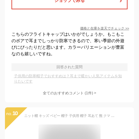
ショップでみる
価格と在庫を
楽天
でチェック
>>
こちらのフライトキャップはいかがでしょうか。もこもこ
のボアで耳までしっかり防寒できるので、寒い季節の外遊
びにぴったりだと思います。カラーバリエーションが豊富
なのも嬉しいですね。
回答された質問
子供用の防寒帽子でおすすめは？耳まで暖かい人気アイテムを知
りたいです
全てのおすすめコメント
(
1
件)
>
10
no.
ニット帽 キッズ ベビー 帽子 子供用 帽子 耳あて 熊 クマ 防寒帽子 秋冬 ベビー 防寒 ボア 男の子 女の子 冬用ハット 男女兼用 ベビーニット帽 赤ちゃん 女の子 耳保護付き 無地 柔らかい 暖かい かわいい 防風 防寒 保温 ベビー 帽子 冬 子供 散歩 可愛い 新生児 出産祝い