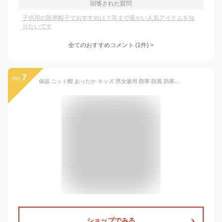
回答された質問
子供用の防寒帽子でおすすめは？耳まで暖かい人気アイテムを知
りたいです
全てのおすすめコメント
(
1
件)
>
7
no.
保温 ニット帽 あったか キッズ 男女兼用 防寒 防風 防寒帽子 秋冬 防風 子供 ボア 赤ちゃん 無地 冬用ハット 裏起毛 ベビーニット帽 女の子 公園 男の子 柔らかい 暖かい かわいい ベビー 防寒 耳保護付き 通学 通園 外遊び 耳あて
ショップでみる