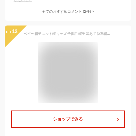
りたいです
全てのおすすめコメント
(
2
件)
>
12
no.
ベビー 帽子 ニット帽 キッズ 子供用 帽子 耳あて 防寒帽子 裏起毛 ニットキャップ 秋冬 ベビー 防寒 ボア ポンポン 男の子 女の子 冬用ハット 男女兼用 ベビーニット帽 赤ちゃん 子供 裏起毛 ポンポン 耳保護付き 無地 柔らかい 暖かい かわいい 防風 防寒 保温
ショップでみる