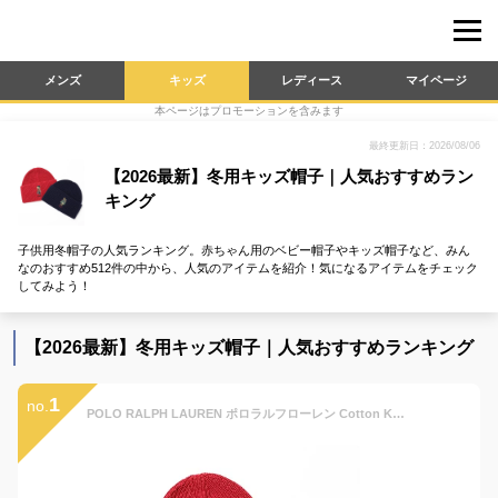
メンズ
キッズ
レディース
マイページ
本ページはプロモーションを含みます
最終更新日：2026/08/06
【2026最新】冬用キッズ帽子｜人気おすすめラン
キング
子供用冬帽子の人気ランキング。赤ちゃん用のベビー帽子やキッズ帽子など、みん
なのおすすめ512件の中から、人気のアイテムを紹介！気になるアイテムをチェック
してみよう！
【2026最新】冬用キッズ帽子｜人気おすすめランキング
1
no.
POLO RALPH LAUREN ポロラルフローレン Cotton Knit Novelty Bear Hat ニット帽 ニットキャップ ビーニー 帽子 リブ ポロベア テディベア キッズ 大人もOK ユニセックス 313 920292 LaG Onlinestore