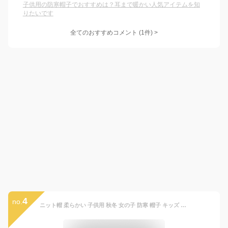
子供用の防寒帽子でおすすめは？耳まで暖かい人気アイテムを知
りたいです
全てのおすすめコメント
(
1
件)
>
4
no.
ニット帽 柔らかい 子供用 秋冬 女の子 防寒 帽子 キッズ ポンポン 男の子 暖かい 男女兼用 耳保護 無地 裏ボア 送料無料 可愛い 防風 保温 通園 通学 アウトドア 耳あて