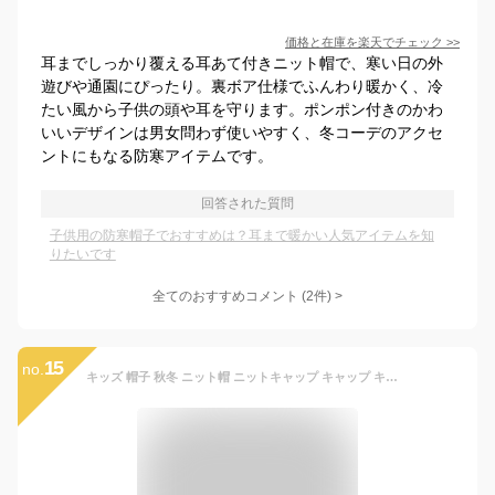
価格と在庫を
楽天
でチェック
>>
耳までしっかり覆える耳あて付きニット帽で、寒い日の外
遊びや通園にぴったり。裏ボア仕様でふんわり暖かく、冷
たい風から子供の頭や耳を守ります。ポンポン付きのかわ
いいデザインは男女問わず使いやすく、冬コーデのアクセ
ントにもなる防寒アイテムです。
回答された質問
子供用の防寒帽子でおすすめは？耳まで暖かい人気アイテムを知
りたいです
全てのおすすめコメント
(
2
件)
>
15
no.
キッズ 帽子 秋冬 ニット帽 ニットキャップ キャップ キッズ 帽子 女の子 男の子 子供帽子 冬用 防寒帽子 秋冬 ベビー 防寒 通学用 暖かい かわいい おしゃれ 男の子 女の子 ネックウォーマー一体型 キッズ 子供 幼児 防寒対策 冬 暖かい アウトドア 防寒 ベビー小物