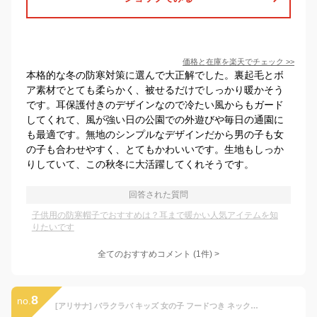
価格と在庫を
楽天
でチェック
>>
本格的な冬の防寒対策に選んで大正解でした。裏起毛とボ
ア素材でとても柔らかく、被せるだけでしっかり暖かそう
です。耳保護付きのデザインなので冷たい風からもガード
してくれて、風が強い日の公園での外遊びや毎日の通園に
も最適です。無地のシンプルなデザインだから男の子も女
の子も合わせやすく、とてもかわいいです。生地もしっか
りしていて、この秋冬に大活躍してくれそうです。
回答された質問
子供用の防寒帽子でおすすめは？耳まで暖かい人気アイテムを知
りたいです
全てのおすすめコメント
(
1
件)
>
8
no.
[アリサナ] バラクラバ キッズ 女の子 フードつき ネックウォーマー 帽子 裏起毛 ニット ボア ファー 猫 子供 ブラックラベンダー フリー