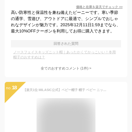
価格と在庫を
楽天
でチェック
>>
高い防寒性と保温性を兼ね備えたビーニーです。寒い季節
の通学、雪遊び、アウトドアに最適で、シンプルでおしゃ
れなデザインが魅力です。2025年12月11日1:59までなら、
最大10%OFFクーポンを利用してお得に購入できます。
回答された質問
ノースフェイスキッズニット帽｜あったかくてかっこいい！冬用
帽子のおすすめは？
全てのおすすめコメント
(
1
件)
>
18
no.
【楽天1位 MILASIC公式】ベビー帽子 帽子 ベビー ニット帽 耳付き かわいい 動物 アニマル おしゃれ 秋冬 秋 冬 ニット あかちゃん 赤ちゃん 女の子 男の子 カジュアル 新生児 ニット帽子 幼児 暖かい 子ども こども 3か月 6か月 1歳 2歳 寒さ対策 おしゃれ SNS ベビー服