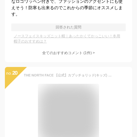
なロゴワッペン付きで、ファッションのアクセントにも使
えそう！防寒も出来るのでこれからの季節にオススメしま
す。
回答された質問
ノースフェイスキッズニット帽｜あったかくてかっこいい！冬用
帽子のおすすめは？
全てのおすすめコメント
(
1
件)
>
20
no.
THE NORTH FACE 【公式】カプッチョリッド(キッズ) ザ・ノース・フェイス 帽子 ニット帽・ビーニー ブラック ブルー ピンク グリーン【送料無料】