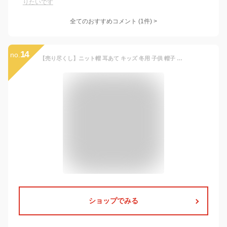
りたいです
全てのおすすめコメント
(
1
件)
>
14
no.
【売り尽くし】ニット帽 耳あて キッズ 冬用 子供 帽子 キッズ帽子 ポンポン 暖かい 防寒 保温 秋冬 羊毛 裏ボア 男の子 女の子 ハット 赤ちゃん 耳保護 無地 柔らかい オシャレ かわいい
ショップでみる