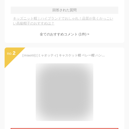
回答された質問
キッズニット帽｜ハイブランドでおしゃれ！品質が良くかっこい
い高級帽子のおすすめは？
全てのおすすめコメント
(
1
件)
>
2
no.
[ｍiaotti] [ミャオッティ] キャスケット帽 ベレー帽 ハンチング ガールズ帽子 キッズキャップ 子ども 女の子 ツバ付き 子供用 (ピンク)