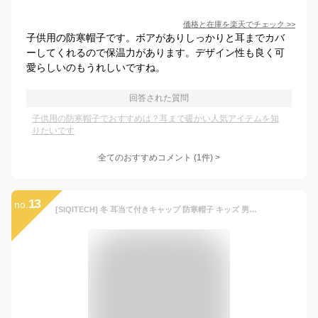
価格と在庫を
楽天
でチェック
>>
子供用の防寒帽子です。ボアがありしっかりと耳までカバ
ーしてくれるので保温力があります。デザイン性も良く可
愛らしいのもうれしいですね。
回答された質問
子供用の防寒帽子でおすすめは？耳まで暖かい人気アイテムを知
りたいです
全てのおすすめコメント
(
1
件)
>
13
no.
[SIQITECH] 冬 耳当て付きキャップ 防寒帽子 キッズ 男の子 女の子 ふわふわ フライトキャップ 飛行帽 子供 厚手 スエード パイロットハット トラッパーハット 除雪 防風 お出かけ 通学 スキー 登山 アウトドア用 カーキ