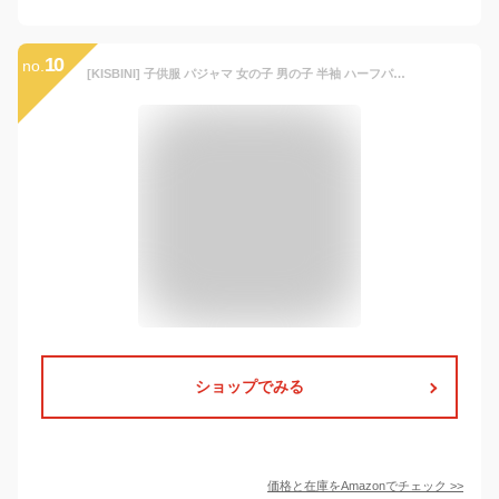
10
no.
[KISBINI] 子供服 パジャマ 女の子 男の子 半袖 ハーフパンツ 上下セット 綿 ルームウェア 2点 キッズ 部屋着 夏服 前開き ボーイズ ガールズ 恐竜柄 ブルー 110
ショップでみる
価格と在庫を
Amazon
でチェック
>>