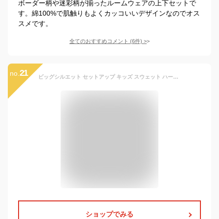
ボーダー柄や迷彩柄が揃ったルームウェアの上下セットで
す。綿100%で肌触りもよくカッコいいデザインなのでオス
スメです。
全てのおすすめコメント
(
6
件)
>
21
no.
ビッグシルエット セットアップ キッズ スウェット ハーフパンツ Tシャツ 半袖 上下 セット 幼稚園 小学生 中学生 子供 服 男の子 女の子 ジュニア パジャマ 子供服 おしゃれ かっこいい 可愛い ファッション 春 夏 ダンス 韓国子供服 110cm 120cm 130cm 140cm 150cm 160cm
ショップでみる