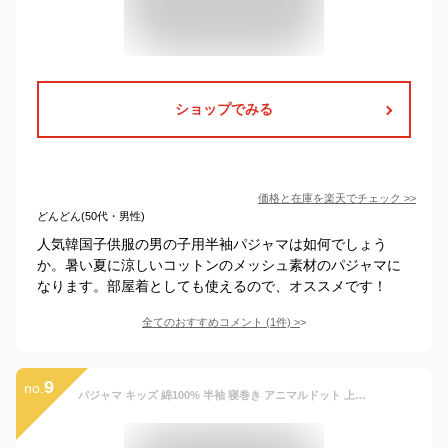
ショップでみる
価格と在庫を
楽天
でチェック
>>
どんどん(50代・男性)
人気韓国子供服の男の子用半袖パジャマは如何でしょう
か。暑い夏に涼しいコットンのメッシュ素材のパジャマに
なります。部屋着としても使えるので、オススメです！
全てのおすすめコメント
(
1
件)
>
9
no.
パジャマ キッズ 綿100% 半袖 寝巻き アニマルドット 上下セット ルームウェア男の子 女の子 かわいい おしゃれ スウェット 半ズボン 90cm 100cm 110cm 120cm 130cm 140cm コットン 下着 子供用 韓国 子供服 (1)