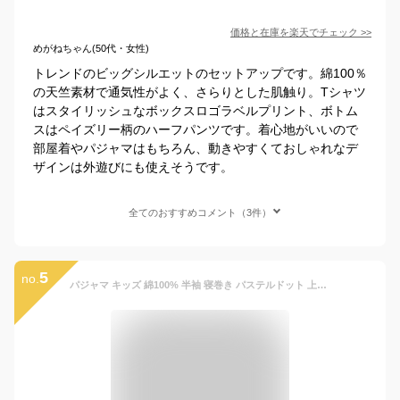
価格と在庫を
楽天
でチェック
>>
めがねちゃん(50代・女性)
トレンドのビッグシルエットのセットアップです。綿100％
の天竺素材で通気性がよく、さらりとした肌触り。Tシャツ
はスタイリッシュなボックスロゴラベルプリント、ボトム
スはペイズリー柄のハーフパンツです。着心地がいいので
部屋着やパジャマはもちろん、動きやすくておしゃれなデ
ザインは外遊びにも使えそうです。
全てのおすすめコメント（3件）
5
no.
パジャマ キッズ 綿100% 半袖 寝巻き パステルドット 上下セット ルームウェア男の子 女の子 かわいい おしゃれ スウェット 半ズボン 90cm 100cm 110cm 120cm 130cm 140cm コットン 下着 子供用 韓国 子供服 (1)