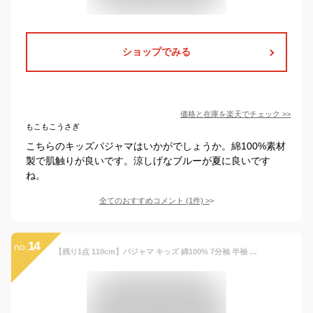
ショップでみる
価格と在庫を
楽天
でチェック
>>
もこもこうさぎ
こちらのキッズパジャマはいかがでしょうか。綿100%素材
製で肌触りが良いです。涼しげなブルーが夏に良いです
ね。
全てのおすすめコメント
(
1
件)
>
14
no.
【残り1点 110cm】パジャマ キッズ 綿100% 7分袖 半袖 寝巻き クローバー 上下セット ルームウェア男の子 女の子 かわいい おしゃれ スウェット 半ズボン 100cm 110cm 120cm 130cm 140cm コットン 下着 子供用 韓国 子供服 (1.5)