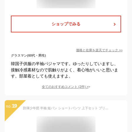
ショップでみる
価格と在庫を
楽天
でチェック
>>
グラスマン(60代・男性)
韓国子供服の半袖パジャマです。ゆったりしていますし、
接触冷感素材なので肌触りがよく、着心地がいいと思いま
す。部屋着としても使えますよ。
全てのおすすめコメント
(
2
件)
>
19
no.
防弾少年団 半袖 短パン ショートパンツ 上下セット プリント パジャマ ルームウェア 夏着 涼しい 半袖 薄手 前開き 部屋着 寝間着 家居服セット 襟付き 可愛い カップル レディース/メンズ アイドル応援服 韓国ファッション 人気 お祝いファンに ギフト(TATA-M)