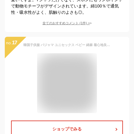
で動物モチーフがデザインされています。綿100％で通気
性・吸水性がよく、肌触りのよさも◎。
全てのおすすめコメント
(
1
件)
>
17
no.
韓国子供服 パジャマ ユニセックス ベビー 綿麻 着心地良い 半袖+ショーツ 上下セット 女の子 男の子 ルームウエア ラペル 前開き シンプル 部屋着 寝巻き 子供パジャマ 夏着 ホワイト ブルー ピンク 100cm 110cm 120cm 130cm 140cm
ショップでみる