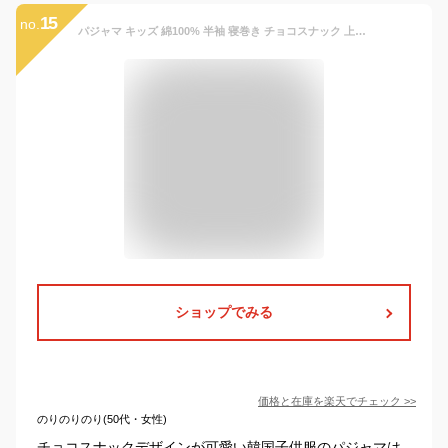
15
no.
パジャマ キッズ 綿100% 半袖 寝巻き チョコスナック 上下セット ルームウェア男の子 女の子 かわいい おしゃれ スウェット 半ズボン 90cm 100cm 110cm 120cm 130cm 140cm コットン 下着 子供用 韓国 子供服 (1)
ショップでみる
価格と在庫を
楽天
でチェック
>>
のりのりのり(50代・女性)
チョコスナックデザインが可愛い韓国子供服のパジャマは