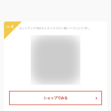
4
no.
セットアップ BIGサイズ ペイズリー柄 ハーフパンツ 半袖 Tシャツ 上下 セット オーバーサイズ ルーズ ゆったり キッズ ジュニア 男の子 子供 小学生 お揃い 双子コーデ ペア 兄弟 春 夏 韓国 子供服 おしゃれ かっこいい 流行 短パン 110 120 130 140 150 160 コットン 綿
ショップでみる