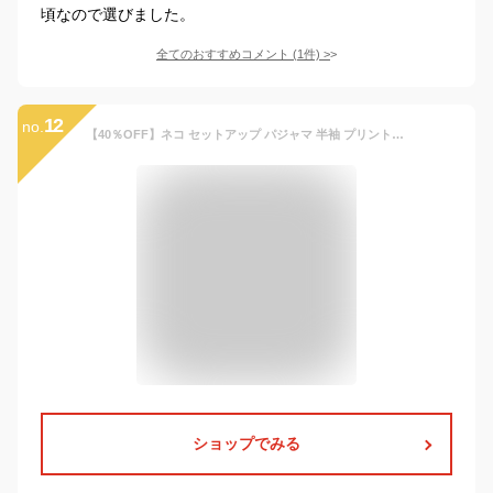
頃なので選びました。
全てのおすすめコメント
(
1
件)
>
12
no.
【40％OFF】ネコ セットアップ パジャマ 半袖 プリント Tシャツ パンツ 韓国 子ども服 こども服 子供服 | 男の子 女の子 ユニセックス おしゃれ かわいい 部屋着 キッズ スクール 春 夏 幼稚園 小学生 中学生 100cm 110cm 120cm 130cm 140cm 150cm 160cm CAC
ショップでみる