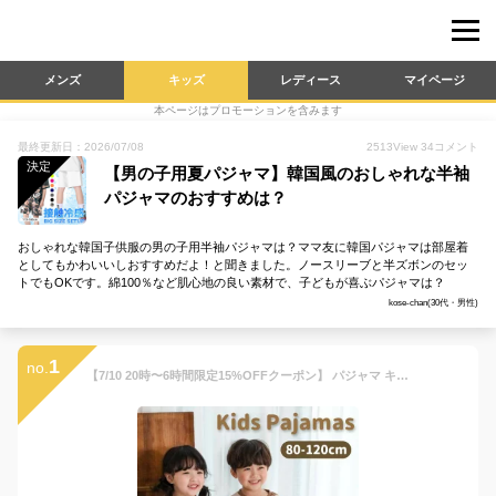
メンズ
キッズ
レディース
マイページ
本ページはプロモーションを含みます
最終更新日：2026/07/08
2513
View
34
コメント
決定
【男の子用夏パジャマ】韓国風のおしゃれな半袖
パジャマのおすすめは？
おしゃれな韓国子供服の男の子用半袖パジャマは？ママ友に韓国パジャマは部屋着
としてもかわいいしおすすめだよ！と聞きました。ノースリーブと半ズボンのセッ
トでもOKです。綿100％など肌心地の良い素材で、子どもが喜ぶパジャマは？
kose-chan(30代・男性)
1
no.
【7/10 20時〜6時間限定15%OFFクーポン】 パジャマ キッズ ベビー 子供服 男の子 女の子 クマ くま テディベア パジャマ 部屋着 寝巻 半袖 短パン 夏 セットアップ 上下セット かわいい おしゃれ 韓国 韓国子供服