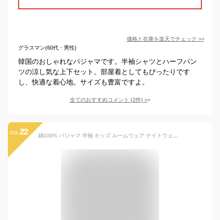
価格と在庫を
楽天
でチェック
>>
グラスマン(60代・男性)
韓国のおしゃれなパジャマです。半袖シャツとハーフパン
ツの涼し気な上下セット。部屋着としてもぴったりです
し、快適な着心地。サイズも豊富ですよ。
全てのおすすめコメント
(
2
件)
>
22
no.
綿100% パジャマ 半袖 キッズ ルームウェア ナイトウェア 子供 男の子 女の子 子供用 2点セット tシャツ 上下セット ハーフパンツ 前開き 旅行用 部屋着 可愛い 春 夏 秋 韓国風 快眠パジャマ ゆったり 寝間着 肌着 快適 肌触りがいい 100cm 110cm 120cm 130cm 140cm