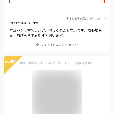
価格と在庫を
楽天
でチェック
>>
ひなまつり(30代・女性)
韓国パジャマでシンプルおしゃれだと思います。着心地も
良く前びらきで着やすと思います。
全てのおすすめコメント
(
1
件)
>
18
no.
韓国子供服 キッズ セットアップ 上下セット 接触冷感 BIGサイズ ハーフパンツ 半袖Tシャツ オーバーサイズ ルーズ ゆったり 子供服 無地 男の子 女の子 小学生 ジュニア 半パン パジャマ スウェット 韓国 子供 服 おしゃれ こども服 110cm 120cm 130cm 140cm 150cm 160cm