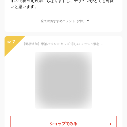
すので寝冷え対策にもなりますし、デザインがとても可愛
いと思います。
全てのおすすめコメント（2件）
7
no.
【新柄追加】半袖パジャマ キッズ 涼しい メッシュ素材 短パン コットン 男の子 女の子 薄手 夏 100 110 120 130 140 150 ルームウェア 寝巻き 寝汗 洗替え ストレッチ 速乾 子供服 韓国こども服
ショップでみる