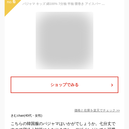
6
no.
パジャマ キッズ 綿100% 7分袖 半袖 寝巻き アイスバー 上下セット ルームウェア男の子 女の子 かわいい おしゃれ スウェット 半ズボン 100cm 110cm 120cm 130cm 140cm コットン 下着 子供用 韓国 子供服 (1.5)
ショップでみる
価格と在庫を
楽天
でチェック
>>
きむchan(40代・女性)
こちらの韓国服のパジャマはいかがでしょうか。七分丈で