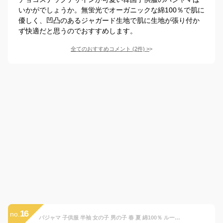
いかがでしょうか。無蛍光でオーガニックな綿100％で肌に
優しく、凹凸のあるジャガード生地で肌に生地が張り付か
ず快適だと思うのでおすすめします。
全てのおすすめコメント
(
2
件)
>
16
no.
パジャマ 子供服 半袖 女の子 男の子 春 夏 綿100％ ルームウェア お揃い コットン100% ナイトウェア 部屋着 肌着 インナー 通気性 韓国子ども服 90cm 100cm 110cm キッズパジャマ