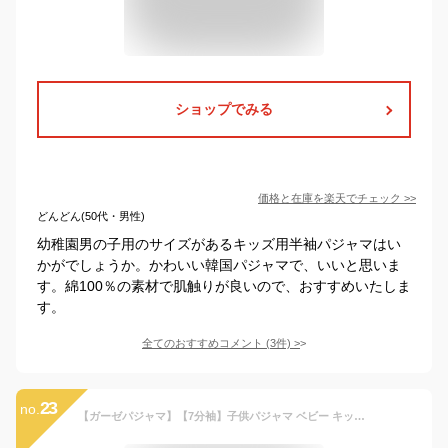
ショップでみる
価格と在庫を
楽天
でチェック
>>
どんどん(50代・男性)
幼稚園男の子用のサイズがあるキッズ用半袖パジャマはい
かがでしょうか。かわいい韓国パジャマで、いいと思いま
す。綿100％の素材で肌触りが良いので、おすすめいたしま
す。
全てのおすすめコメント
(
3
件)
>
23
no.
【ガーゼパジャマ】【7分袖】子供パジャマ ベビー キッズ ボタンパジャマ 長袖 男の子 女の子 ルームウェア お泊り 子供服 綿100% 前開き 夏 秋 110 120 130 140 150 保育園 幼稚園 小学生 子供服クルメル KRUMEL