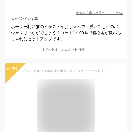
価格と在庫を
楽天
でチェック
>>
ちゃゆ(50代・女性)
ボーダー柄に猫のイラストがおしゃれで可愛いこちらのパ
ジャマはいかがでしょう？コットン100％で着心地が良いお
しゃれなセットアップです。
全てのおすすめコメント
(
1
件)
>
13
no.
パジャマ キッズ 綿100% 半袖 ブルーベア 上下セット ルームウェア男の子 女の子 かわいい おしゃれ スウェット 半ズボン 90cm 100cm 110cm 120cm 130cm 140cm コットン 寝巻き 下着 子供用 韓国 子供服 (1)