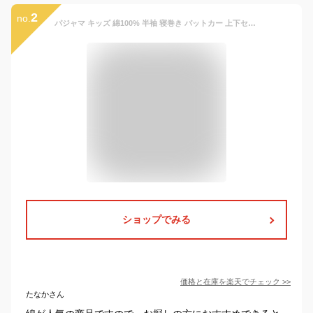
2
no.
パジャマ キッズ 綿100% 半袖 寝巻き バットカー 上下セット ルームウェア男の子 女の子 かわいい おしゃれ スウェット 半ズボン 90cm 100cm 110cm 120cm 130cm 140cm コットン 下着 子供用 韓国 子供服 (1)
ショップでみる
価格と在庫を
楽天
でチェック
>>
たなかさん