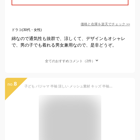
価格と在庫を
楽天
でチェック
>>
ドラコ(30代・女性)
綿なので通気性も抜群で、涼しくて、デザインもオシャレ
で、男の子でも着れる男女兼用なので、是非どうぞ。
全てのおすすめコメント（2件）
8
no.
子ども パジャマ 半袖 涼しい メッシュ素材 キッズ 半袖短パン コットン 男の子 女の子 薄手 夏 110 120 130 140 150 ルームウェア 寝巻き 子供服 韓国こども服 通気性