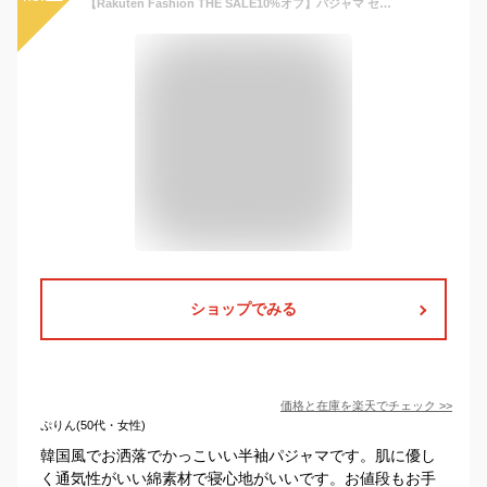
【Rakuten Fashion THE SALE10%オフ】パジャマ セットアップ キッズ 可愛い キッズ パジャマ 半袖 涼しい ルームウェア 寝巻 上下セット 女の子 男の子 綿 春 無地 90cm 100cm 110cm 120cm 130cm 150cm韓国風 子供 おしゃれ 子供服 薄手
ショップでみる
価格と在庫を
楽天
でチェック
>>
ぷりん(50代・女性)
韓国風でお洒落でかっこいい半袖パジャマです。肌に優し
く通気性がいい綿素材で寝心地がいいです。お値段もお手