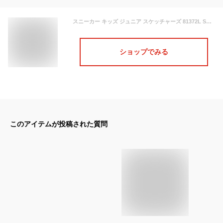
スニーカー キッズ ジュニア スケッチャーズ 81372L SKECHERS SNAP SPRINTS スナップスプリンツ ランニング ジョギング 靴 シューズ 軽量 クッション性 低反発 普段履き カジュアル 運動会 体育 通学 女の子 ガールズ
ショップでみる
このアイテムが投稿された質問