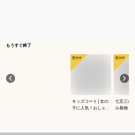
もうすぐ終了
受付中
受付中
キッズコート│女の
七五三の
子に人気！おしゃれ
ル着物（
なあったかウールコ
ワンタッ
ートでおすすめは？
宅で簡単
きるおす