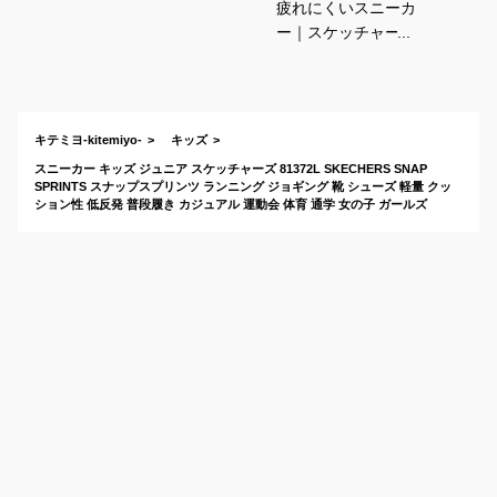
疲れにくいスニーカ
ー｜スケッチャーズ
など小学生女子が歩
きやすくて人気のお
すすめは？
キテミヨ-kitemiyo-
キッズ
スニーカー キッズ ジュニア スケッチャーズ 81372L SKECHERS SNAP
SPRINTS スナップスプリンツ ランニング ジョギング 靴 シューズ 軽量 クッ
ション性 低反発 普段履き カジュアル 運動会 体育 通学 女の子 ガールズ