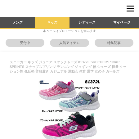
メンズ
キッズ
レディース
マイページ
本ページはプロモーションを含みます
受付中
人気アイテム
特集記事
スニーカー キッズ ジュニア スケッチャーズ 81372L SKECHERS SNAP
SPRINTS スナップスプリンツ ランニング ジョギング 靴 シューズ 軽量 クッ
ション性 低反発 普段履き カジュアル 運動会 体育 通学 女の子 ガールズ