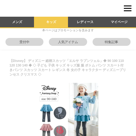
メンズ
キッズ
レディース
マイページ
本ページはプロモーションを含みます
受付中
人気アイテム
特集記事
【Disney】 ディズニー 総柄スカッツ「エルサ ラプンツェル」◆ 90 100 110
120 130 140 ◆ ◇ 子ども 子供 キッズ キッズ服 服 ボトム パンツ スカート付
きパンツ スカッツ スカート レギンス 冬 女の子 キャラクター ディズニープリ
ンセス クリスマス ◇