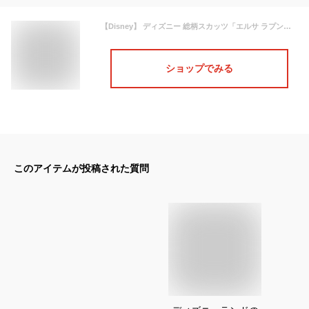
【Disney】 ディズニー 総柄スカッツ「エルサ ラプンツェル」◆ 90 100 110 120 130 140 ◆ ◇ 子ども 子供 キッズ キッズ服 服 ボトム パンツ スカート付きパンツ スカッツ スカート レギンス 冬 女の子 キャラクター ディズニープリンセス クリスマス ◇
ショップでみる
このアイテムが投稿された質問