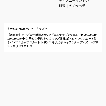
ディズニーランドの
服装｜冬で女の子向
け！なりきりコーデ
など子供に人気のお
すすめは？
キテミヨ-kitemiyo-
キッズ
【Disney】 ディズニー 総柄スカッツ「エルサ ラプンツェル」◆ 90 100 110
120 130 140 ◆ ◇ 子ども 子供 キッズ キッズ服 服 ボトム パンツ スカート付
きパンツ スカッツ スカート レギンス 冬 女の子 キャラクター ディズニープリ
ンセス クリスマス ◇