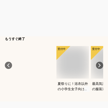
もうすぐ終了
受付中
受付中
夏祭りに！浴衣以外
最高気温1
の小学生女子向け服
の服装選
装のおすすめは？
どいい重
を教えて