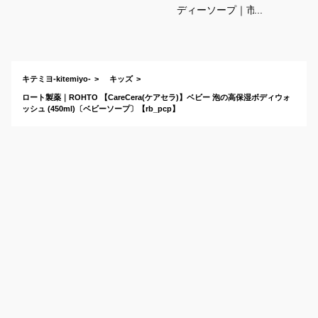
ディーソープ｜市販
で買えて人気！親子
で使えるボディーシ
ャンプーのおすすめ
は？
キテミヨ-kitemiyo-
キッズ
ロート製薬｜ROHTO 【CareCera(ケアセラ)】ベビー 泡の高保湿ボディウォ
ッシュ (450ml)〔ベビーソープ〕【rb_pcp】