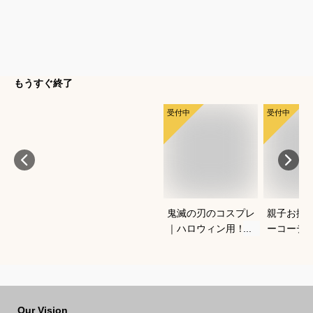
もうすぐ終了
受付中
受付中
鬼滅の刃のコスプレ
親子お揃
｜ハロウィン用！キ
ーコーデ
ッズのなりきり人気
しゃれな
衣装のおすすめは？
ションの
は？
Our Vision