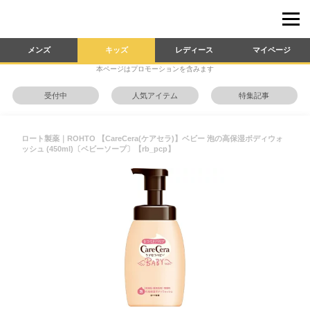
メンズ
キッズ
レディース
マイページ
本ページはプロモーションを含みます
受付中
人気アイテム
特集記事
ロート製薬｜ROHTO 【CareCera(ケアセラ)】ベビー 泡の高保湿ボディウォ
ッシュ (450ml)〔ベビーソープ〕【rb_pcp】