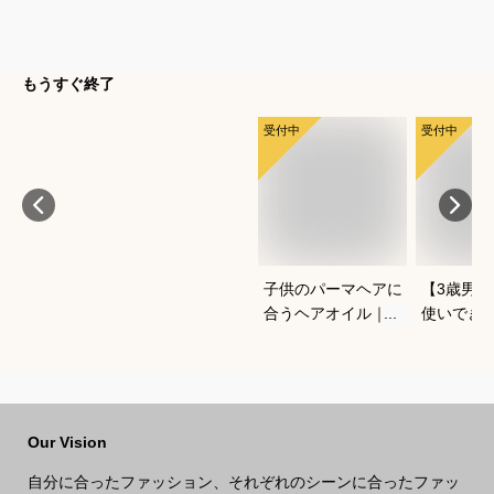
もうすぐ終了
受付中
受付中
子供のパーマヘアに
【3歳男
合うヘアオイル｜安
使いでき
心して使えるおすす
虫よけ機
めは？
子
Our Vision
自分に合ったファッション、それぞれのシーンに合ったファッ