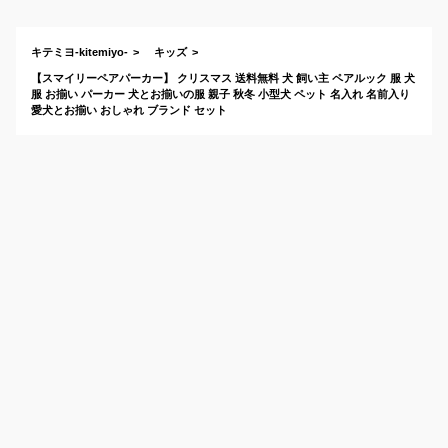
すめは？
キテミヨ-kitemiyo-
キッズ
【スマイリーペアパーカー】 クリスマス 送料無料 犬 飼い主 ペアルック 服 犬
服 お揃い パーカー 犬とお揃いの服 親子 秋冬 小型犬 ペット 名入れ 名前入り
愛犬とお揃い おしゃれ ブランド セット