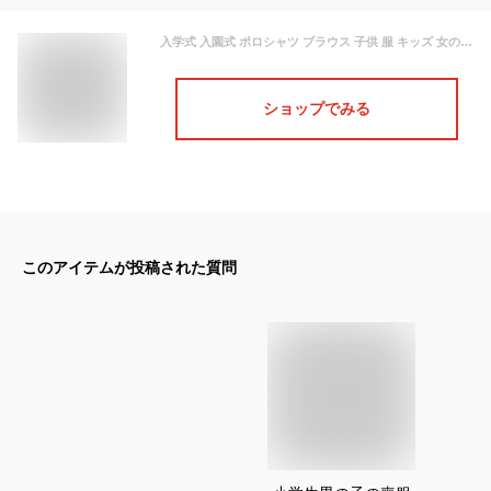
入学式 入園式 ポロシャツ ブラウス 子供 服 キッズ 女の子 男の子 白 半袖 長袖 襟付き シャツ 女児 男児 丸襟 100 110 120 130 140 150 160 cm センチ かわいい 発表会 法事 喪服 フォーマル 春 夏 秋 冬 卒園式 卒業式 冠婚葬祭 小学生 中学生 女子 男子 無地 ホワイト
ショップでみる
このアイテムが投稿された質問