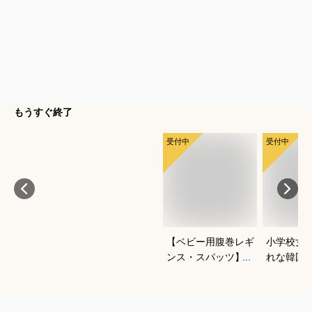
もうすぐ終了
受付中
受付中
【ベビー用腹巻レギ
小学校女
ンス・スパッツ】よ
れな韓国
ちよち歩きに便利な
冬セット
おすすめは？
すすめは