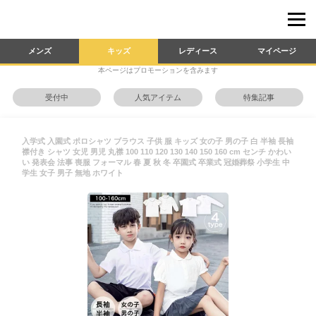
メンズ
キッズ
レディース
マイページ
本ページはプロモーションを含みます
受付中
人気アイテム
特集記事
入学式 入園式 ポロシャツ ブラウス 子供 服 キッズ 女の子 男の子 白 半袖 長袖
襟付き シャツ 女児 男児 丸襟 100 110 120 130 140 150 160 cm センチ かわい
い 発表会 法事 喪服 フォーマル 春 夏 秋 冬 卒園式 卒業式 冠婚葬祭 小学生 中
学生 女子 男子 無地 ホワイト