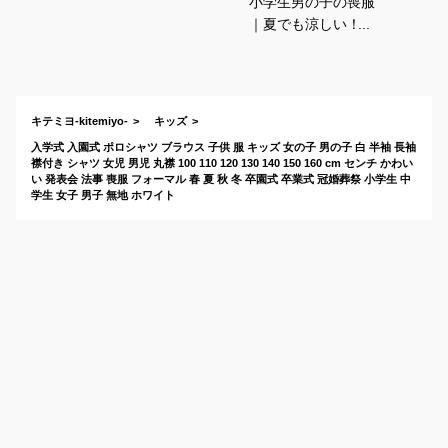
小学生男の子の喪服
｜夏でも涼しい！シ
ャツやハーフパンツ
などフォーマル服の
おすすめは？
キテミヨ-kitemiyo-
キッズ
入学式 入園式 ポロシャツ ブラウス 子供 服 キッズ 女の子 男の子 白 半袖 長袖
襟付き シャツ 女児 男児 丸襟 100 110 120 130 140 150 160 cm センチ かわい
い 発表会 法事 喪服 フォーマル 春 夏 秋 冬 卒園式 卒業式 冠婚葬祭 小学生 中
学生 女子 男子 無地 ホワイト