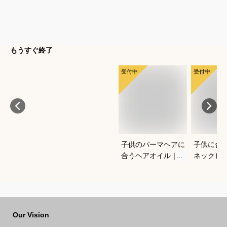
もうすぐ終了
受付中
受付中
子供のパーマヘアに
子供に合
合うヘアオイル｜安
ネックビ
心して使えるおすす
方とおす
めは？
てくださ
Our Vision