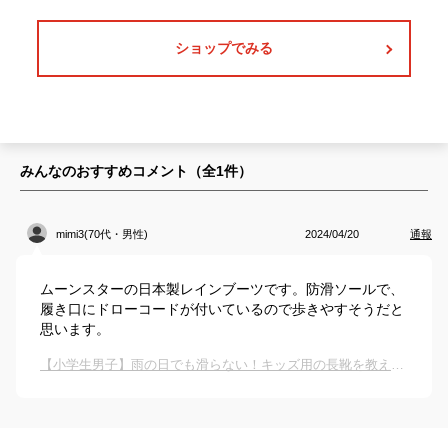
ショップでみる
みんなのおすすめコメント（全
1
件）
mimi3(70代・男性)
2024/04/20
通報
ムーンスターの日本製レインブーツです。防滑ソールで、
履き口にドローコードが付いているので歩きやすそうだと
思います。
【小学生男子】雨の日でも滑らない！キッズ用の長靴を教えて下さい。