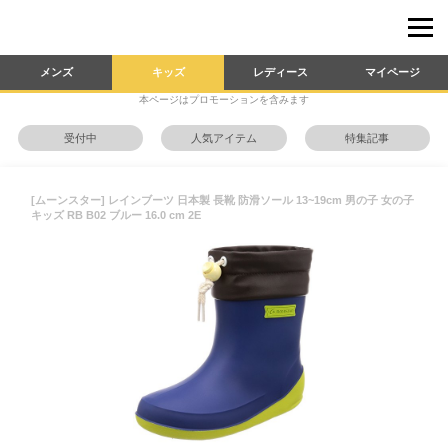
メンズ
キッズ
レディース
マイページ
本ページはプロモーションを含みます
受付中
人気アイテム
特集記事
[ムーンスター] レインブーツ 日本製 長靴 防滑ソール 13~19cm 男の子 女の子
キッズ RB B02 ブルー 16.0 cm 2E