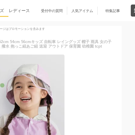
ズ
レディース
受付中の質問
人気アイテム
特集記事
ージはプロモーションを含みます
cm 54cm 56cmキッズ 自転車 レイングッズ 帽子 雨具 女の子
 撥水 抱っこ紐あご紐 送迎 アウトドア 保育園 幼稚園 tcpt