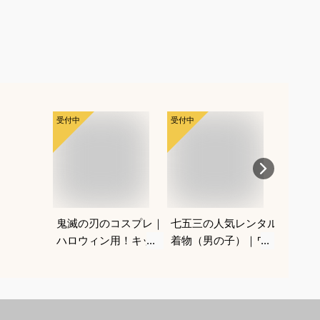
受付中
受付中
受付中
鬼滅の刃のコスプレ｜
七五三の人気レンタル
親子お
ハロウィン用！キッズ
着物（男の子）｜ワン
コーデ
のなりきり人気衣装の
タッチなど、自宅で簡
れなペ
おすすめは？
単に着付けできるおす
のおす
すめは？