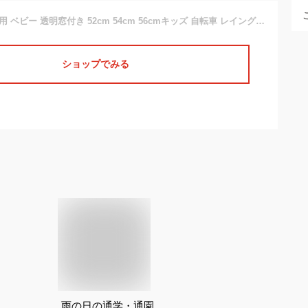
レインハット 子供用 ベビー 透明窓付き 52cm 54cm 56cmキッズ 自転車 レイングッズ 帽子 雨具 女の子 男の子 無地 シンプル かわいい 遠足 撥水 抱っこ紐あご紐 送迎 アウトドア 保育園 幼稚園 tcpt
ショップでみる
雨の日の通学・通園