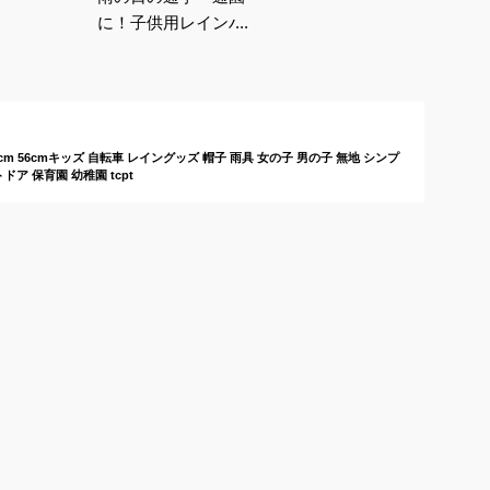
に！子供用レインハッ
トのおすすめは？
cm 56cmキッズ 自転車 レイングッズ 帽子 雨具 女の子 男の子 無地 シンプ
ア 保育園 幼稚園 tcpt