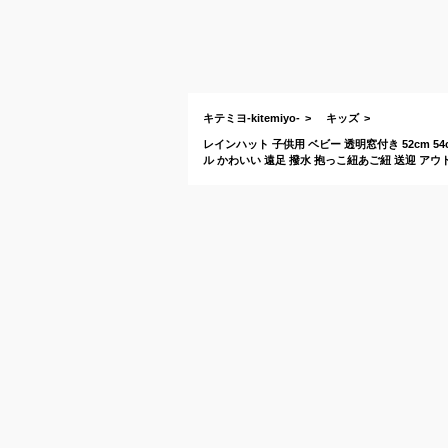
キテミヨ-kitemiyo-
キッズ
レインハット 子供用 ベビー 透明窓付き 52cm 54
ル かわいい 遠足 撥水 抱っこ紐あご紐 送迎 アウトド