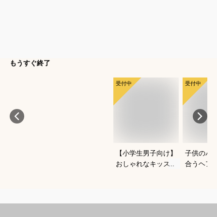
もうすぐ終了
受付中
受付中
【小学生男子向け】
子供のパ
おしゃれなキッズジ
合うヘア
ャージのおすすめ
心して使
は？
めは？