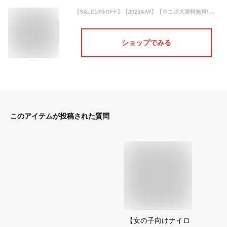
【SALE10%OFF】【2023A/W】【ネコポス送料無料!】Make Your Day【メイク ユア デイ】フード取り外し可バイカラーフーディ【キッズ・ジュニア】サイズ 150～160cm
ショップでみる
このアイテムが投稿された質問
【女の子向けナイロ