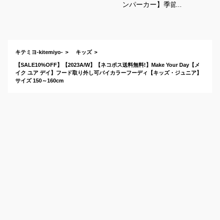
ンパーカー】季節の
変わり目に羽織りた
い薄手アウターのお
すすめは？
キテミヨ-kitemiyo-
キッズ
【SALE10%OFF】【2023A/W】【ネコポス送料無料!】Make Your Day【メ
イク ユア デイ】フード取り外し可バイカラーフーディ【キッズ・ジュニア】
サイズ 150～160cm