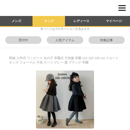
メンズ
キッズ
レディース
マイページ
本ページはプロモーションを含みます
受付中
人気アイテム
特集記事
即納 入学式 ワンピース 女の子 卒園式 子供服 卒園 110 120 130 cm スカート
キッズ フォーマル 子供 スーツ グレー 黒 ブラック 卒園