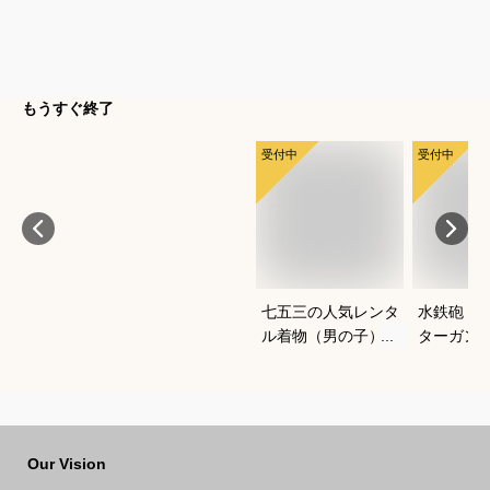
もうすぐ終了
受付中
受付中
七五三の人気レンタ
水鉄砲｜
ル着物（男の子）｜
ターガン
ワンタッチなど、自
すすめは
宅で簡単に着付けで
きるおすすめは？
Our Vision