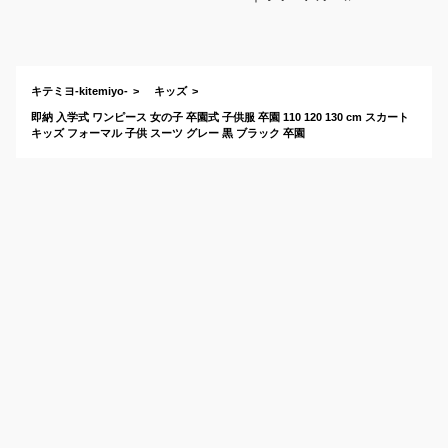
ブラックワンピース
などの女の子用服装
のおすすめは？
キテミヨ-kitemiyo-
キッズ
即納 入学式 ワンピース 女の子 卒園式 子供服 卒園 110 120 130 cm スカート
キッズ フォーマル 子供 スーツ グレー 黒 ブラック 卒園