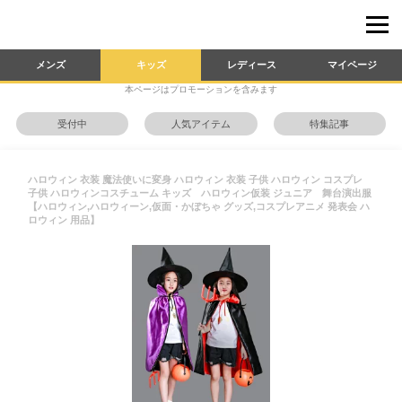
メンズ
キッズ
レディース
マイページ
本ページはプロモーションを含みます
受付中
人気アイテム
特集記事
ハロウィン 衣装 魔法使いに変身 ハロウィン 衣装 子供 ハロウィン コスプレ
子供 ハロウィンコスチューム キッズ ハロウィン仮装 ジュニア 舞台演出服
【ハロウィン,ハロウィーン,仮面・かぼちゃ グッズ,コスプレアニメ 発表会 ハ
ロウィン 用品】