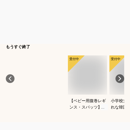
もうすぐ終了
受付中
受付中
【ベビー用腹巻レギ
小学校女
ンス・スパッツ】よ
れな韓国
ちよち歩きに便利な
冬セット
おすすめは？
すすめは