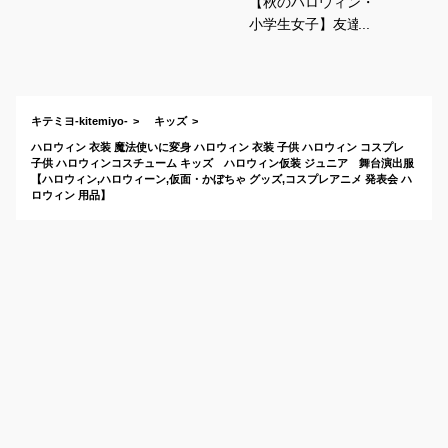
【秋のハロウィン・
小学生女子】友達と
のお揃いコーデに、
可愛いコスプレを教
えて！！
キテミヨ-kitemiyo-
キッズ
ハロウィン 衣装 魔法使いに変身 ハロウィン 衣装 子供 ハロウィン コスプレ
子供 ハロウィンコスチューム キッズ ハロウィン仮装 ジュニア 舞台演出服
【ハロウィン,ハロウィーン,仮面・かぼちゃ グッズ,コスプレアニメ 発表会 ハ
ロウィン 用品】