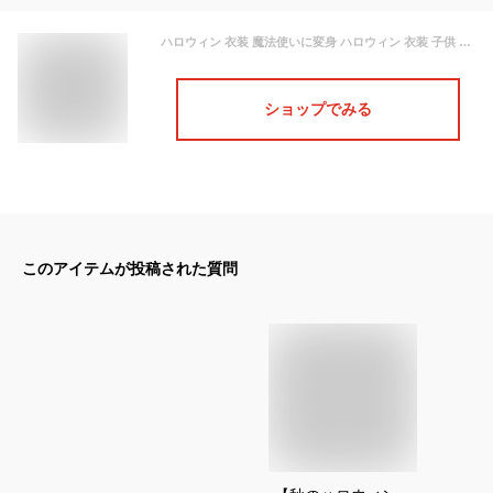
ハロウィン 衣装 魔法使いに変身 ハロウィン 衣装 子供 ハロウィン コスプレ 子供 ハロウィンコスチューム キッズ ハロウィン仮装 ジュニア 舞台演出服【ハロウィン,ハロウィーン,仮面・かぼちゃ グッズ,コスプレアニメ 発表会 ハロウィン 用品】
ショップでみる
このアイテムが投稿された質問