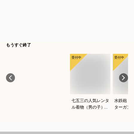
もうすぐ終了
受付中
受付中
七五三の人気レンタ
水鉄砲｜
ル着物（男の子）｜
ターガン
ワンタッチなど、自
すすめは
宅で簡単に着付けで
きるおすすめは？