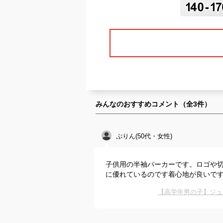
みんなのおすすめコメント（全
3
件）
ぷりん(50代・女性)
子供用の半袖パーカーです。ロゴや
に優れているのです着心地が良いで
【高学年男の子】ジュ