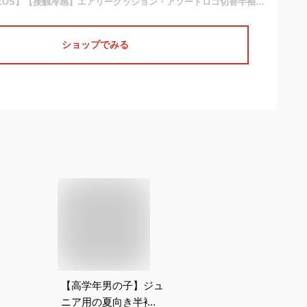
【セール】【GLAZOS】【接触冷感】エアリークッション・アソートロゴ切替半袖パーカー子供服 男の子 カジュアル キッズ ジュニア 140cm 150cm 160cm 170cm グラソス
ショップでみる
【高学年男の子】ジュ
ニア用の夏向き半袖パ