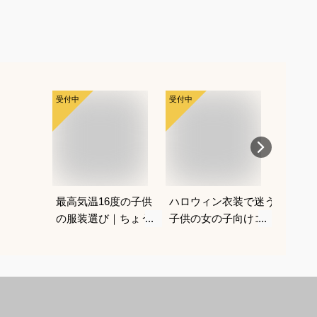
受付中
受付中
受付中
最高気温16度の子供
ハロウィン衣装で迷う
ハロウ
の服装選び｜ちょうど
子供の女の子向けコス
の子コ
いい重ね着コーデを教
プレのおすすめは？
仮装で
えてください
は？