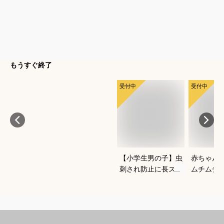
もうすぐ終了
受付中
受付中
【小学生男の子】虫
赤ちゃん
刺され防止に長ズボ
ムチムチ
ンで対策！ベーシッ
い！おし
クなチノパンは？
いいベビ
すすめは