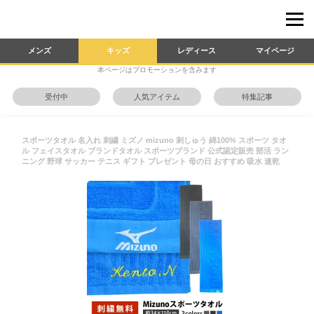
メンズ
キッズ
レディース
マイページ
本ページはプロモーションを含みます
受付中
人気アイテム
特集記事
スポーツタオル 名入れ 刺繍 ミズノ mizuno 刺しゅう 綿100% スポーツ タオ
ル フェイスタオル ブランドタオル スポーツブランド 公式認定販売 部活 ラン
ニング 野球 サッカー テニス ギフト プレゼント 母の日 おすすめ 吸水 速乾