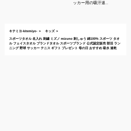
ッカー用の吸汗速乾
タオルのおすすめを
教えてください。
キテミヨ-kitemiyo-
キッズ
スポーツタオル 名入れ 刺繍 ミズノ mizuno 刺しゅう 綿100% スポーツ タオ
ル フェイスタオル ブランドタオル スポーツブランド 公式認定販売 部活 ラン
ニング 野球 サッカー テニス ギフト プレゼント 母の日 おすすめ 吸水 速乾