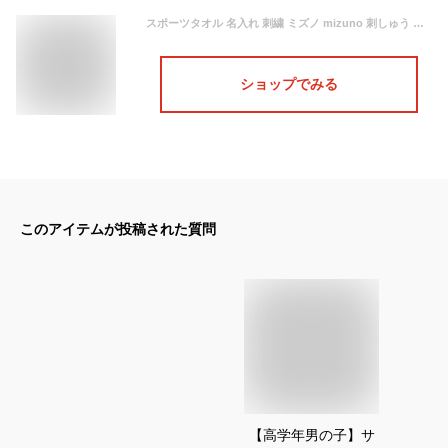
スポーツタオル 名入れ 刺繍 ミズノ mizuno 刺しゅう 綿100% スポーツ タオル フェイスタオル ブランドタオル スポーツブランド 公式認定販売 部活 ランニング 野球 サッカー テニス ギフト プレゼント 母の日 おすすめ 吸水 速乾
ショップでみる
このアイテムが投稿された質問
【高学年男の子】サ