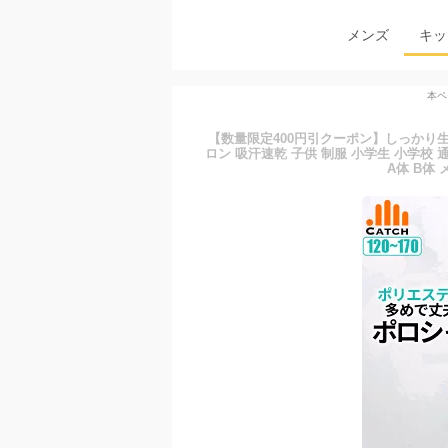
メンズ
キッ
本ペ
【数量限定400円引クーポン】しっかり生地 
ロン 吸汗速乾 子供 制服 小学生 小学校 
A体 B体 