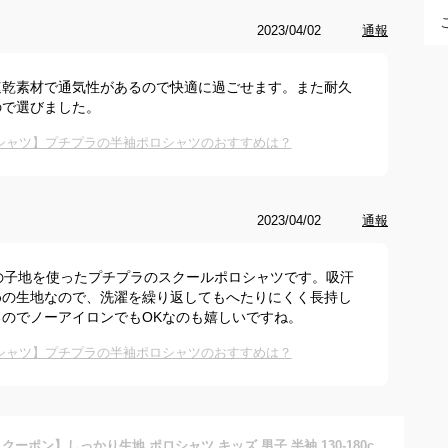
2023/04/02
通報
速乾素材で通気性があるので快適に過ごせます。また耐久
ので選びました。
シャツ】プチプラの半袖ポロシャツのおすすめは？
2023/04/02
通報
鹿の子地を使ったプチプラのスクールポロシャツです。吸汗
めの生地なので、洗濯を繰り返してもへたりにくく長持し
のでノーアイロンでもOKなのも嬉しいですね。
シャツ】プチプラの半袖ポロシャツのおすすめは？
【数量限定400円引クーポン】しっかり生地 ポロシャツ キッズ 男子 半袖 130-180cm 形態安定 ノーアイロン 吸汗速乾 子供 制服 小学生 小学校 通学 通園 子供服 入園 入学 男の子 ボーイズ メンズ 白ポロシャツ A体 B体 メール便【送料無料】LB444582A