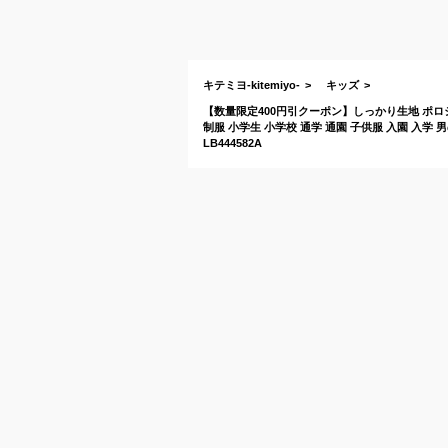
キテミヨ-kitemiyo-
キッズ
【数量限定400円引クーポン】しっかり生地 ポロシャツ
制服 小学生 小学校 通学 通園 子供服 入園 入学
LB444582A