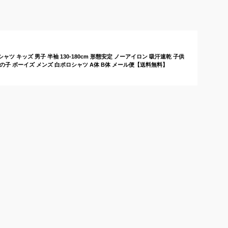
の半袖ポロシャツのお
すすめは？
 キッズ 男子 半袖 130-180cm 形態安定 ノーアイロン 吸汗速乾 子供
 男の子 ボーイズ メンズ 白ポロシャツ A体 B体 メール便【送料無料】