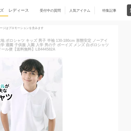
ズ
レディース
受付中の質問
人気アイテム
特集記事
ージはプロモーションを含みます
ポロシャツ キッズ 男子 半袖 130-180cm 形態安定 ノーアイ
通学 通園 子供服 入園 入学 男の子 ボーイズ メンズ 白ポロシャツ
メール便【送料無料】LB444582A