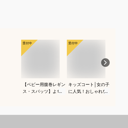
受付中
受付中
受付中
【ベビー用腹巻レギン
キッズコート│女の子
小学校
ス・スパッツ】よちよ
に人気！おしゃれなあ
な韓国
ち歩きに便利なおすす
ったかウールコートで
ットア
めは？
おすすめは？
は？